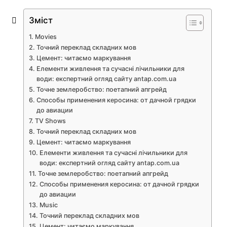
Зміст
Movies
Точний переклад складних мов
Цемент: читаємо маркування
Елементи живлення та сучасні лічильники для
води: експертний огляд сайту antap.com.ua
Точне землеробство: поетапний апгрейд
Способы применения керосина: от дачной грядки
до авиации
TV Shows
Точний переклад складних мов
Цемент: читаємо маркування
Елементи живлення та сучасні лічильники для
води: експертний огляд сайту antap.com.ua
Точне землеробство: поетапний апгрейд
Способы применения керосина: от дачной грядки
до авиации
Music
Точний переклад складних мов
Цемент: читаємо маркування