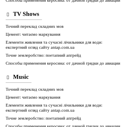
Способы применения керосина: от дачной грядки до авиации
TV Shows
Точний переклад складних мов
Цемент: читаємо маркування
Елементи живлення та сучасні лічильники для води:
експертний огляд сайту antap.com.ua
Точне землеробство: поетапний апгрейд
Способы применения керосина: от дачной грядки до авиации
Music
Точний переклад складних мов
Цемент: читаємо маркування
Елементи живлення та сучасні лічильники для води:
експертний огляд сайту antap.com.ua
Точне землеробство: поетапний апгрейд
Способы применения керосина: от дачной грядки до авиации