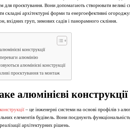
 для проєктування. Вони допомагають створювати великі св
ти складні архітектурні форми та енергоефективні огороджу
кон, вхідних груп, зимових садів і панорамного скління.
алюмінієві конструкції
переваги алюмінію
совуються алюмінієві конструкції
ливі проєктування та монтаж
ке алюмінієві конструкції
конструкції
– це інженерні системи на основі профілів з алю
ьних елементів будівель. Вони поєднують функціональність
 реалізації архітектурних рішень.