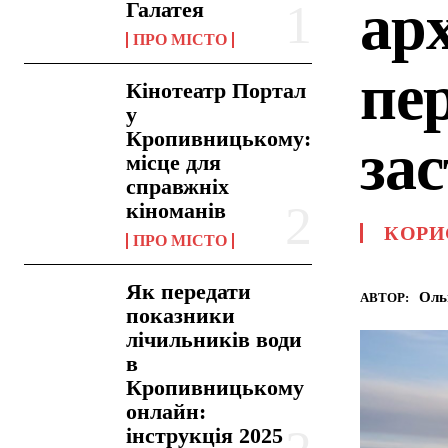
ар
Галатея
ПРО МІСТО
пе
Кінотеатр Портал
у
Кропивницькому:
за
місце для
справжніх
кіноманів
КОРИ
ПРО МІСТО
Як передати
Оль
АВТОР:
показники
лічильників води
в
Кропивницькому
онлайн:
інструкція 2025