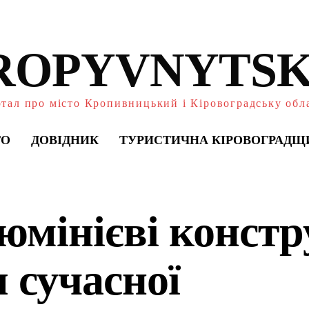
ROPYVNYTSK
тал про місто Кропивницький і Кіровоградську обл
ТО
ДОВІДНИК
ТУРИСТИЧНА КІРОВОГРАДЩ
юмінієві констр
 сучасної