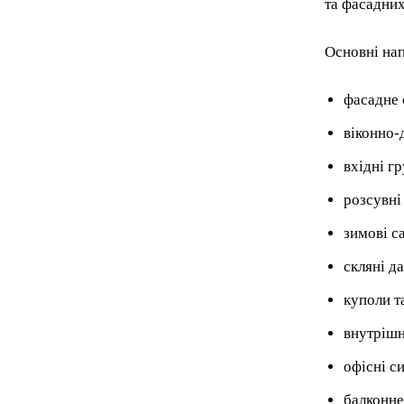
та фасадних
Основні на
фасадне 
віконно-
вхідні г
розсувні
зимові с
скляні д
куполи та
внутрішн
офісні с
балконне