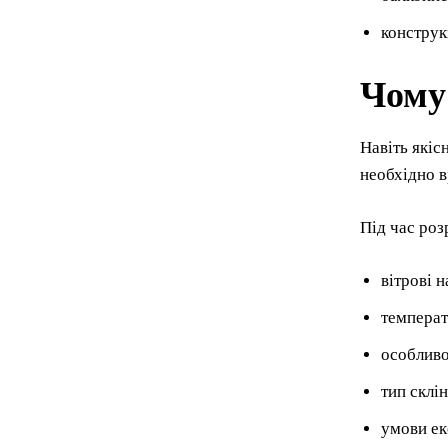
конструкц
Чому
Навіть якіс
необхідно в
Під час роз
вітрові 
температ
особливо
тип склін
умови ек