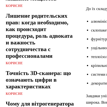
КОРИСНЕ
До їх склад
Лишение родительских
алюмініє
прав: когда необходимо,
как происходит
склопаке
процедура, роль адвоката
фурнітур
и важность
ущільнюв
сотрудничества с
профессионалами
теплоізо
КОРИСНЕ
кріпильн
Точність 3D-сканера: що
системи 
означають цифри в
декорати
характеристиках
КОРИСНЕ
Завдяки уні
широка. Вон
Чому для вітрогенератора