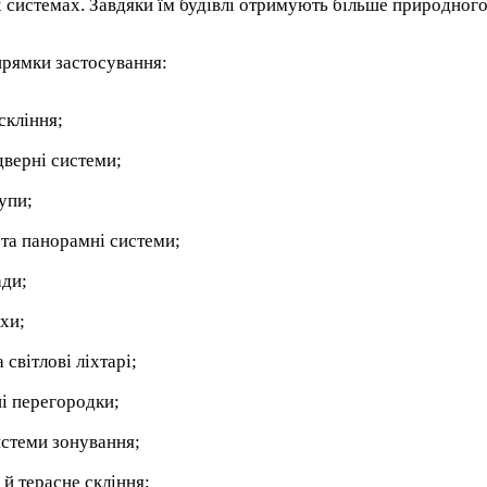
 системах. Завдяки їм будівлі отримують більше природного 
прямки застосування:
скління;
дверні системи;
рупи;
 та панорамні системи;
ади;
ахи;
 світлові ліхтарі;
і перегородки;
истеми зонування;
 й терасне скління;