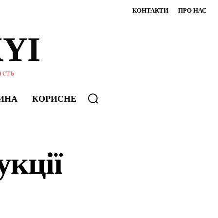
КОНТАКТИ
ПРО НАС
YI
асть
ИНА
КОРИСНЕ
укції