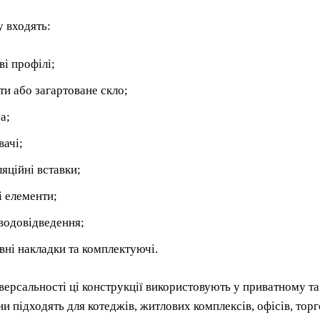
у входять:
ві профілі;
ти або загартоване скло;
а;
ачі;
ляційні вставки;
і елементи;
водовідведення;
вні накладки та комплектуючі.
версальності ці конструкції використовують у приватному т
и підходять для котеджів, житлових комплексів, офісів, торг