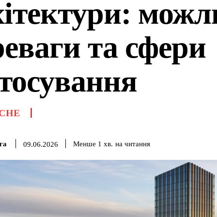
хітектури: можли
реваги та сфери
стосування
СНЕ
га
на читання
Менше 1
хв.
09.06.2026