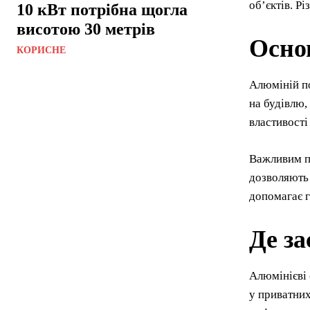
об’єктів. Р
10 кВт потрібна щогла
висотою 30 метрів
Осно
КОРИСНЕ
Алюміній по
на будівлю,
властивості
Важливим пл
дозволяють 
допомагає г
Де за
Алюмінієві 
у приватних