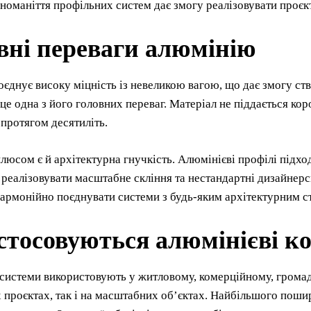
ізноманіття профільних систем дає змогу реалізовувати проєкт
вні переваги алюмінію
єднує високу міцність із невеликою вагою, що дає змогу ст
 це одна з його головних переваг. Матеріал не піддається коро
 протягом десятиліть.
юсом є й архітектурна гнучкість. Алюмінієві профілі підход
реалізовувати масштабне скління та нестандартні дизайнерсь
армонійно поєднувати системи з будь-яким архітектурним с
стосовуються алюмінієві к
системи використовують у житловому, комерційному, громад
 проєктах, так і на масштабних об’єктах. Найбільшого пошир