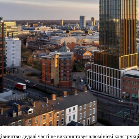
івництво дедалі частіше використовує алюмінієві конструкції