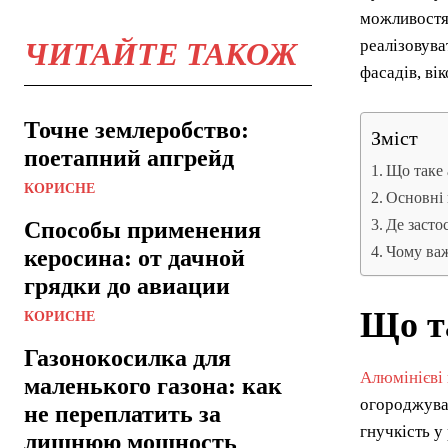
можливостям
ЧИТАЙТЕ ТАКОЖ
реалізовува
фасадів, ві
Точне землеробство:
Зміст
поетапний апгрейд
Що таке 
КОРИСНЕ
Основні 
Де засто
Способы применения
Чому важ
керосина: от дачной
грядки до авиации
Що та
КОРИСНЕ
Газонокосилка для
Алюмінієві 
маленького газона: как
огороджувал
не переплатить за
гнучкість у
лишнюю мощность