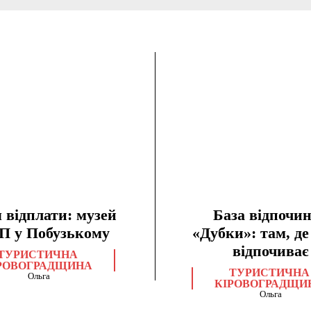
 відплати: музей
База відпочи
П у Побузькому
«Дубки»: там, д
відпочиває
ТУРИСТИЧНА
РОВОГРАДЩИНА
ТУРИСТИЧНА
Ольга
КІРОВОГРАДЩИ
Ольга