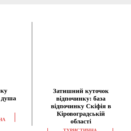
нку
Затишний куточок
е душа
відпочинку: база
відпочинку Скіфія в
Кіровоградській
НА
області
ТУРИСТИЧНА