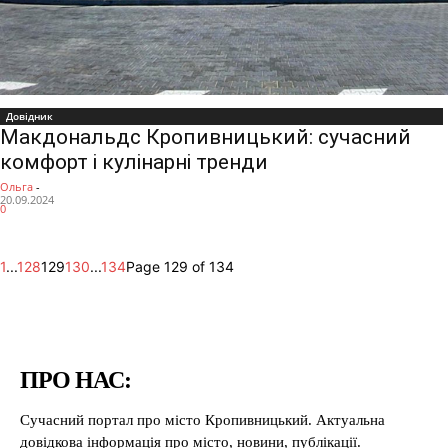
Довідник
Макдональдс Кропивницький: сучасний
комфорт і кулінарні тренди
Ольга
-
20.09.2024
0
1
...
128
129
130
...
134
Page 129 of 134
ПРО НАС:
Сучасний портал про місто Кропивницький. Актуальна
довідкова інформація про місто, новини, публікації.