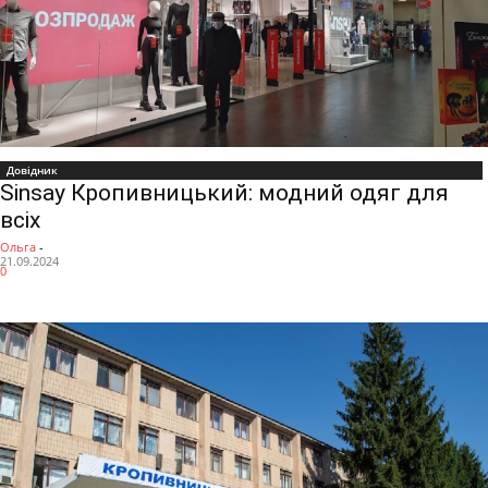
Довідник
Sinsay Кропивницький: модний одяг для
всіх
Ольга
-
21.09.2024
0