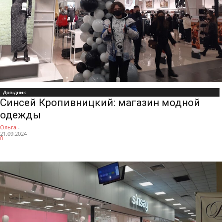
Довідник
Синсей Кропивницкий: магазин модной
одежды
Ольга
-
21.09.2024
0