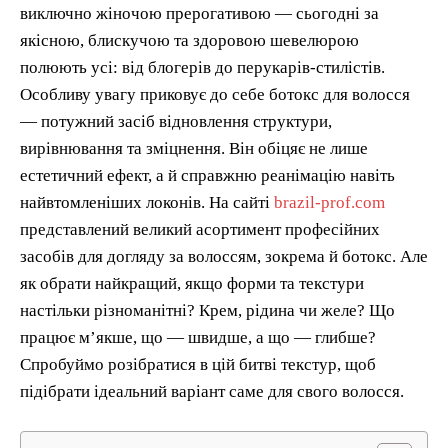
виключно жіночою прерогативою — сьогодні за
якісною, блискучою та здоровою шевелюрою
полюють усі: від блогерів до перукарів-стилістів.
Особливу увагу приковує до себе ботокс для волосся
— потужний засіб відновлення структури,
вирівнювання та зміцнення. Він обіцяє не лише
естетичний ефект, а й справжню реанімацію навіть
найвтомленіших локонів. На сайті
brazil-prof.com
представлений великий асортимент професійних
засобів для догляду за волоссям, зокрема й ботокс. Але
як обрати найкращий, якщо форми та текстури
настільки різноманітні? Крем, рідина чи желе? Що
працює м’якше, що — швидше, а що — глибше?
Спробуймо розібратися в цій битві текстур, щоб
підібрати ідеальний варіант саме для свого волосся.