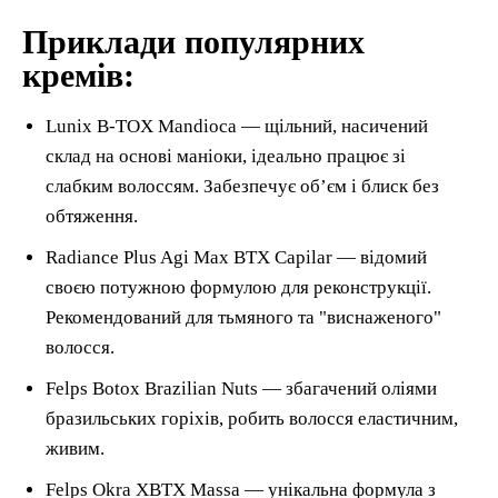
Приклади популярних
кремів:
Lunix B-TOX Mandioca — щільний, насичений
склад на основі маніоки, ідеально працює зі
слабким волоссям. Забезпечує об’єм і блиск без
обтяження.
Radiance Plus Agi Max BTX Capilar — відомий
своєю потужною формулою для реконструкції.
Рекомендований для тьмяного та "виснаженого"
волосся.
Felps Botox Brazilian Nuts — збагачений оліями
бразильських горіхів, робить волосся еластичним,
живим.
Felps Okra XBTX Massa — унікальна формула з