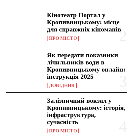
Кінотеатр Портал у
Кропивницькому: місце
для справжніх кіноманів
ПРО МІСТО
Як передати показники
лічильників води в
Кропивницькому онлайн:
інструкція 2025
ДОВІДНИК
Залізничний вокзал у
Кропивницькому: історія,
інфраструктура,
сучасність
ПРО МІСТО