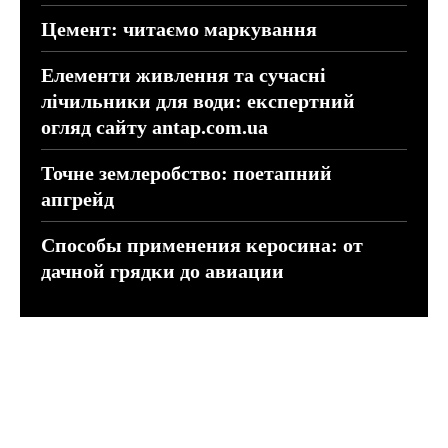
Цемент: читаємо маркування
Елементи живлення та сучасні
лічильники для води: експертний
огляд сайту antap.com.ua
Точне землеробство: поетапний
апгрейд
Способы применения керосина: от
дачной грядки до авиации