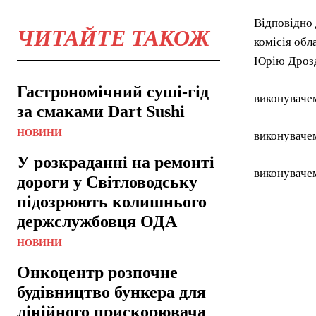
Відповідно 
ЧИТАЙТЕ ТАКОЖ
комісія обл
Юрію Дрозд
Гастрономічний суші-гід
виконувачем
за смаками Dart Sushi
НОВИНИ
виконувачем
У розкраданні на ремонті
виконувачем
дороги у Світловодську
підозрюють колишнього
держслужбовця ОДА
НОВИНИ
Онкоцентр розпочне
будівництво бункера для
лінійного прискорювача