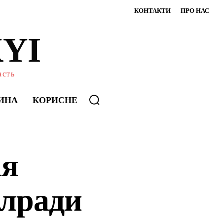
КОНТАКТИ
ПРО НАС
YI
асть
ИНА
КОРИСНЕ
ія
блради