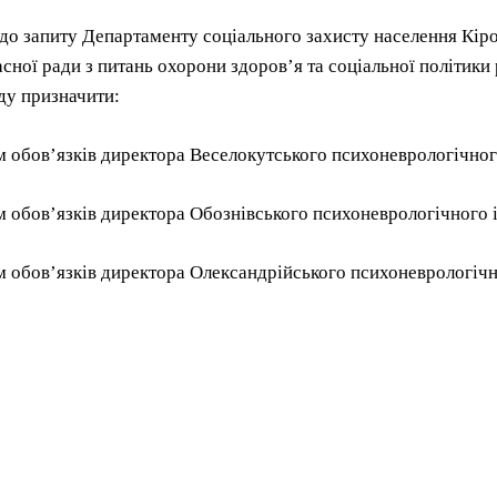
до запиту Департаменту соціального захисту населення Кіров
асної ради з питань охорони здоров’я та соціальної політик
у призначити:
 обов’язків директора Веселокутського психоневрологічног
 обов’язків директора Обознівського психоневрологічного 
 обов’язків директора Олександрійського психоневрологічн