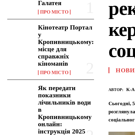
ре
Галатея
ПРО МІСТО
ке
Кінотеатр Портал
у
Кропивницькому:
со
місце для
справжніх
кіноманів
НОВИ
ПРО МІСТО
Як передати
K-A
АВТОР:
показники
лічильників води
Сьогодні, 
в
розглянула
Кропивницькому
соціальног
онлайн:
інструкція 2025