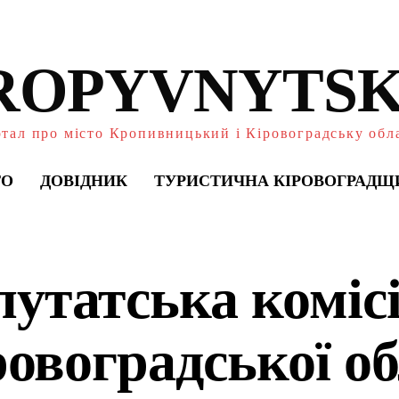
ROPYVNYTSK
тал про місто Кропивницький і Кіровоградську обл
ТО
ДОВІДНИК
ТУРИСТИЧНА КІРОВОГРАДЩ
путатська коміс
ровоградської о