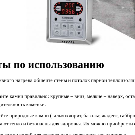
ты по использованию
ивного нагрева обшейте стены и потолок парной теплоизоля
йте камни правильно: крупные – вниз, мелкие – наверх, ост
ительность каменки.
йте природные камни (талькохлорит, базальт, жадеит, габбр
ают тепло и безопасны для здоровья. Их можно приобрести
е камни водой для густого пара, полезного для здоровья.