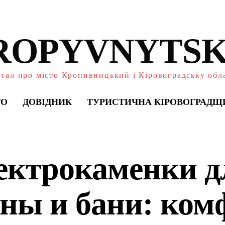
ROPYVNYTSK
тал про місто Кропивницький і Кіровоградську обл
ТО
ДОВІДНИК
ТУРИСТИЧНА КІРОВОГРАДЩ
ектрокаменки д
уны и бани: ком