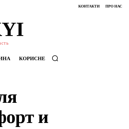
КОНТАКТИ
ПРО НАС
YI
асть
ИНА
КОРИСНЕ
ля
форт и