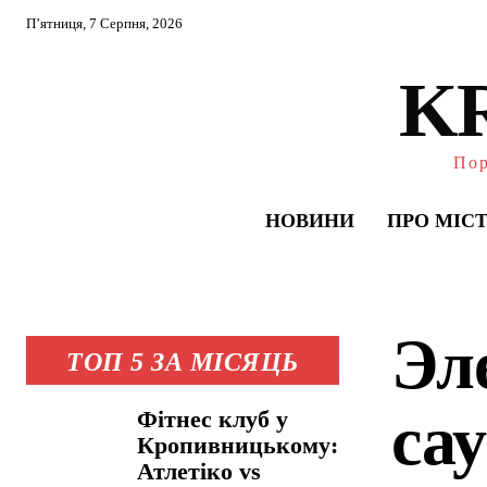
П’ятниця, 7 Серпня, 2026
K
Пор
НОВИНИ
ПРО МІС
Эл
ТОП 5 ЗА МІСЯЦЬ
са
Фітнес клуб у
Кропивницькому:
Атлетіко vs