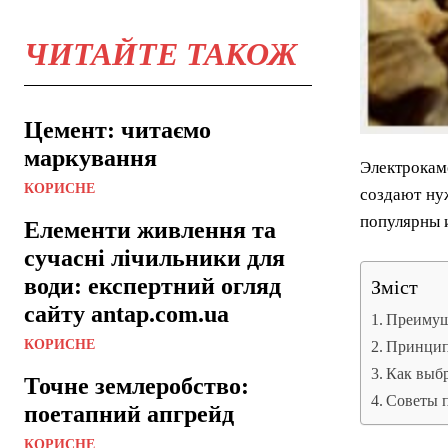
ЧИТАЙТЕ ТАКОЖ
Цемент: читаємо
маркування
Электрокам
КОРИСНЕ
создают ну
популярны 
Елементи живлення та
сучасні лічильники для
води: експертний огляд
Зміст
сайту antap.com.ua
Преимущ
КОРИСНЕ
Принцип
Как выбр
Точне землеробство:
Советы 
поетапний апгрейд
КОРИСНЕ