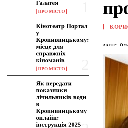
пр
Галатея
ПРО МІСТО
Кінотеатр Портал
КОРИ
у
Кропивницькому:
Оль
АВТОР:
місце для
справжніх
кіноманів
ПРО МІСТО
Як передати
показники
лічильників води
в
Кропивницькому
онлайн:
інструкція 2025