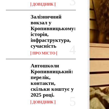
ДОВІДНИК
Залізничний
вокзал у
Кропивницькому:
історія,
інфраструктура,
сучасність
ПРО МІСТО
Автошколи
Кропивницький:
перелік,
контакти,
скільки коштує у
2025 році.
ДОВІДНИК