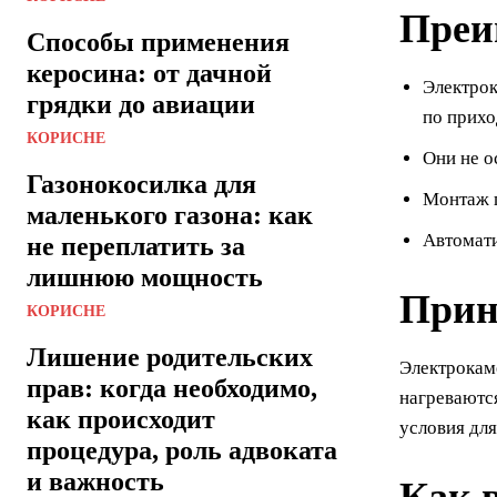
Преи
Способы применения
керосина: от дачной
Электрок
грядки до авиации
по прихо
КОРИСНЕ
Они не о
Газонокосилка для
Монтаж п
маленького газона: как
Автомати
не переплатить за
лишнюю мощность
Прин
КОРИСНЕ
Лишение родительских
Электрокам
прав: когда необходимо,
нагреваютс
как происходит
условия для
процедура, роль адвоката
и важность