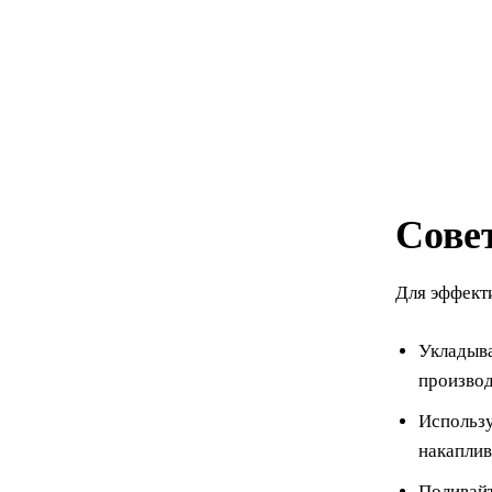
Сове
Для эффект
Укладыва
производ
Использу
накаплив
Поливайт