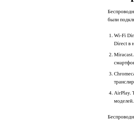
Беспроводно
были подклю
Wi-Fi Di
Direct в
Miracast
смартфон
Chromeca
транслир
AirPlay.
моделей.
Беспроводн