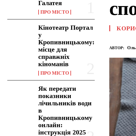
сп
Галатея
ПРО МІСТО
Кінотеатр Портал
КОРИ
у
Кропивницькому:
Оль
АВТОР:
місце для
справжніх
кіноманів
ПРО МІСТО
Як передати
показники
лічильників води
в
Кропивницькому
онлайн:
інструкція 2025