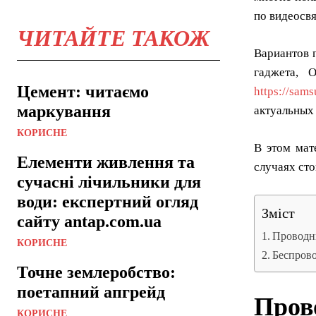
по видеосв
ЧИТАЙТЕ ТАКОЖ
Вариантов 
гаджета, 
Цемент: читаємо
https://sam
маркування
актуальных
КОРИСНЕ
В этом мат
Елементи живлення та
случаях сто
сучасні лічильники для
води: експертний огляд
Зміст
сайту antap.com.ua
Проводн
КОРИСНЕ
Беспров
Точне землеробство:
поетапний апгрейд
Пров
КОРИСНЕ