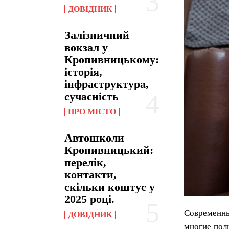
ДОВІДНИК
Залізничний
вокзал у
Кропивницькому:
історія,
інфраструктура,
сучасність
ПРО МІСТО
Автошколи
Кропивницький:
перелік,
контакти,
скільки коштує у
2025 році.
Современны
ДОВІДНИК
многие поль