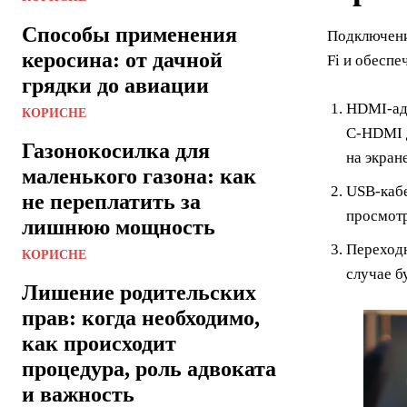
Способы применения
Подключени
керосина: от дачной
Fi и обесп
грядки до авиации
HDMI-ад
КОРИСНЕ
C-HDMI д
Газонокосилка для
на экран
маленького газона: как
USB-кабе
не переплатить за
просмотр
лишнюю мощность
Переходн
КОРИСНЕ
случае б
Лишение родительских
прав: когда необходимо,
как происходит
процедура, роль адвоката
и важность