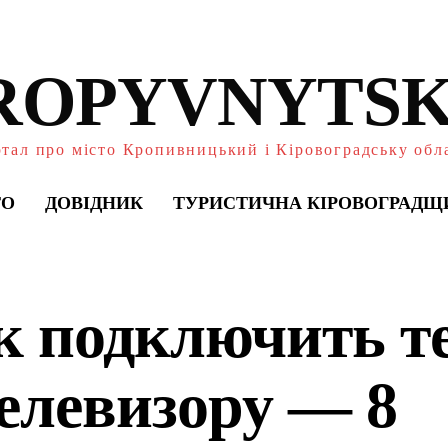
ROPYVNYTSK
тал про місто Кропивницький і Кіровоградську обл
ТО
ДОВІДНИК
ТУРИСТИЧНА КІРОВОГРАДЩ
к подключить т
телевизору — 8