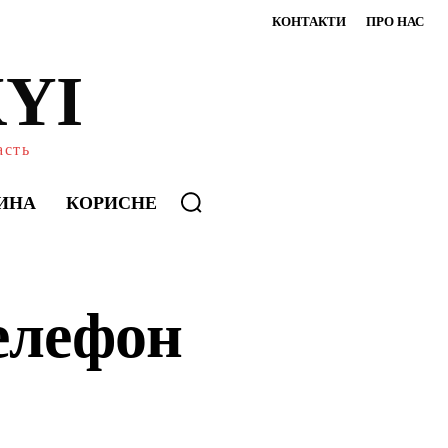
КОНТАКТИ
ПРО НАС
YI
асть
ИНА
КОРИСНЕ
елефон