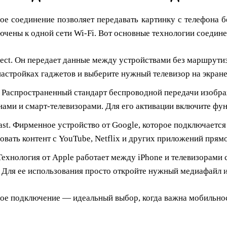
е соединение позволяет передавать картинку с телефона бе
чены к одной сети Wi-Fi. Вот основные технологии соедине
rect. Он передает данные между устройствами без маршрути
 настройках гаджетов и выберите нужный телевизор на экран
. Распространенный стандарт беспроводной передачи изобр
ами и смарт-телевизорами. Для его активации включите фу
st. Фирменное устройство от Google, которое подключаетс
овать контент с YouTube, Netflix и других приложений прямо
 Технология от Apple работает между iPhone и телевизорами 
 Для ее использования просто откройте нужный медиафайл и
ое подключение — идеальный выбор, когда важна мобильно