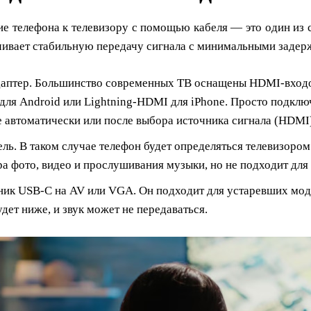
е телефона к телевизору с помощью кабеля — это один из 
ечивает стабильную передачу сигнала с минимальными заде
аптер. Большинство современных ТВ оснащены HDMI-входом
ля Android или Lightning-HDMI для iPhone. Просто подключ
е автоматически или после выбора источника сигнала (HDMI
ль. В таком случае телефон будет определяться телевизором
а фото, видео и прослушивания музыки, но не подходит для
ик USB-C на AV или VGA. Он подходит для устаревших моде
удет ниже, и звук может не передаваться.