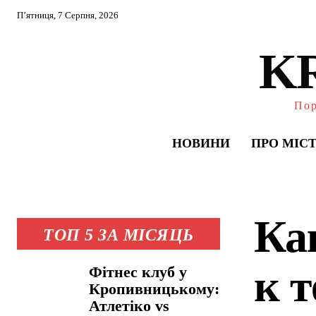
П’ятниця, 7 Серпня, 2026
K
Пор
НОВИНИ
ПРО МІС
Ка
ТОП 5 ЗА МІСЯЦЬ
к 
Фітнес клуб у
Кропивницькому:
Атлетіко vs