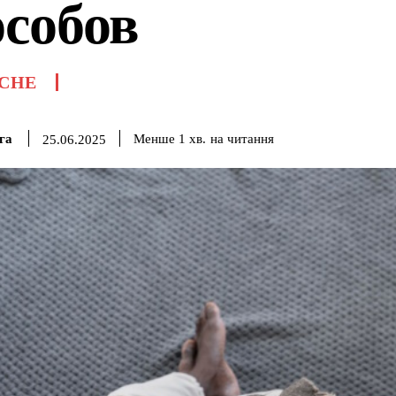
особов
СНЕ
га
на читання
Менше 1
хв.
25.06.2025