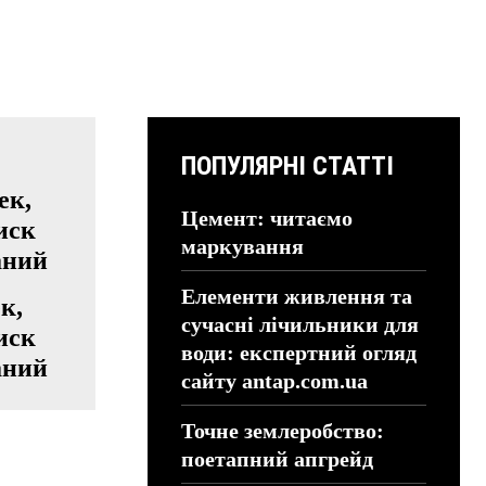
ПОПУЛЯРНІ СТАТТІ
Цемент: читаємо
маркування
Елементи живлення та
к,
сучасні лічильники для
иск
води: експертний огляд
аний
сайту antap.com.ua
Точне землеробство:
поетапний апгрейд