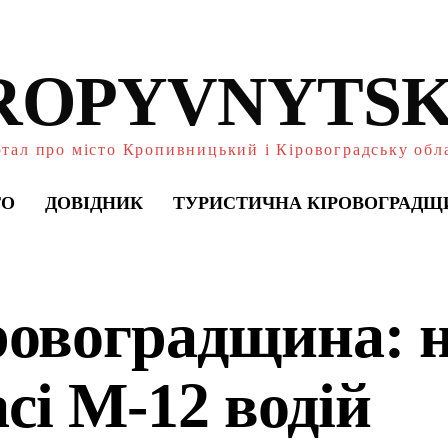
ROPYVNYTSK
тал про місто Кропивницький і Кіровоградську обл
ТО
ДОВІДНИК
ТУРИСТИЧНА КІРОВОГРАДЩ
ровоградщина: 
сі М-12 водій