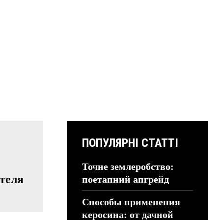
ПОПУЛЯРНІ СТАТТІ
Точне землеробство:
теля
поетапний апгрейд
Способы применения
керосина: от дачной