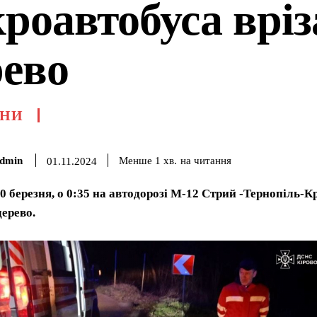
роавтобуса вріз
рево
НИ
dmin
на читання
Менше 1
хв.
01.11.2024
20 березня, о 0:35 на автодорозі М-12 Стрий -Тернопіль
дерево.