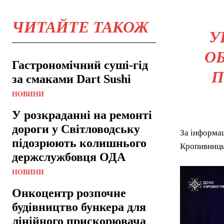
ЧИТАЙТЕ ТАКОЖ
У
ОБ
Гастрономічний суші-гід
П
за смаками Dart Sushi
НОВИНИ
У розкраданні на ремонті
дороги у Світловодську
За інформац
підозрюють колишнього
Кропивницьк
держслужбовця ОДА
НОВИНИ
Онкоцентр розпочне
будівництво бункера для
лінійного прискорювача