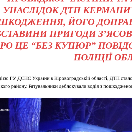
УНАСЛІДОК ДТП КЕРМАНИ
ШКОДЖЕННЯ, ЙОГО ДОПРАВ
СТАВИНИ ПРИГОДИ З’ЯСОВ
РО ЦЕ “БЕЗ КУПЮР” ПОВІ
ПОЛІЦІЇ ОБЛ
ією ГУ ДСНС України в Кіровоградській області, ДТП стало
ого району. Рятувальники деблокували водія з пошкодженог