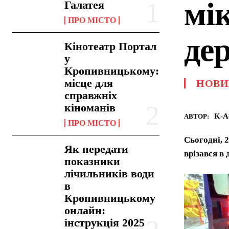
мік
Галатея
ПРО МІСТО
де
Кінотеатр Портал
у
Кропивницькому:
місце для
НОВИ
справжніх
кіноманів
K-A
АВТОР:
ПРО МІСТО
Сьогодні, 
Як передати
врізався в 
показники
лічильників води
в
Кропивницькому
онлайн:
інструкція 2025