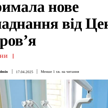
римала нове
ладнання від Це
оров’я
НИ
dmin
на читання
Менше 1
хв.
17.04.2025