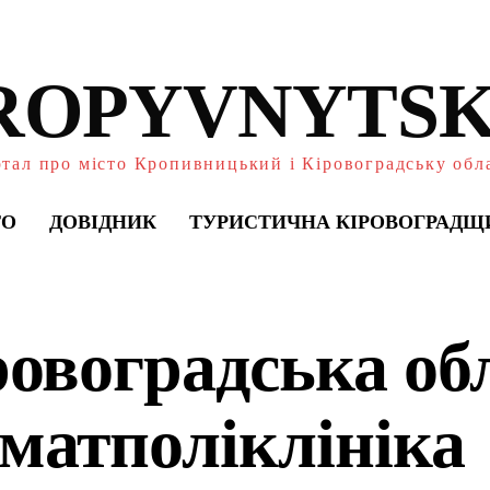
ROPYVNYTSK
тал про місто Кропивницький і Кіровоградську обл
ТО
ДОВІДНИК
ТУРИСТИЧНА КІРОВОГРАДЩ
ровоградська об
оматполіклініка