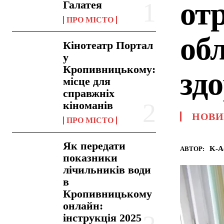
от
Галатея
ПРО МІСТО
об
Кінотеатр Портал
у
Кропивницькому:
зд
місце для
справжніх
кіноманів
НОВИ
ПРО МІСТО
Як передати
K-A
АВТОР:
показники
лічильників води
в
Кропивницькому
онлайн:
інструкція 2025