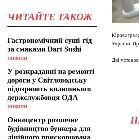
ЧИТАЙТЕ ТАКОЖ
Кіровоградс
Гастрономічний суші-гід
України. Пр
за смаками Dart Sushi
НОВИНИ
Дві установ
У розкраданні на ремонті
дороги у Світловодську
підозрюють колишнього
держслужбовця ОДА
НОВИНИ
Н
Онкоцентр розпочне
будівництво бункера для
лінійного прискорювача