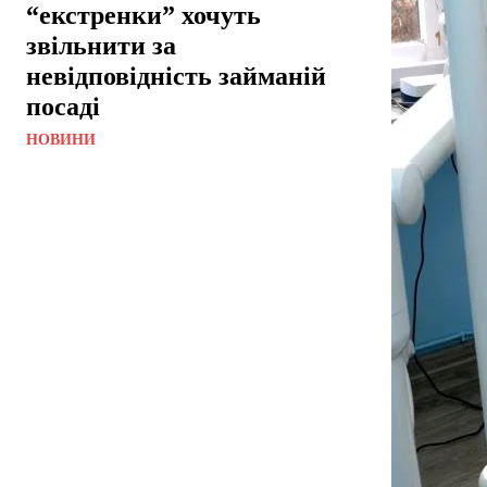
“екстренки” хочуть
звільнити за
невідповідність займаній
посаді
НОВИНИ