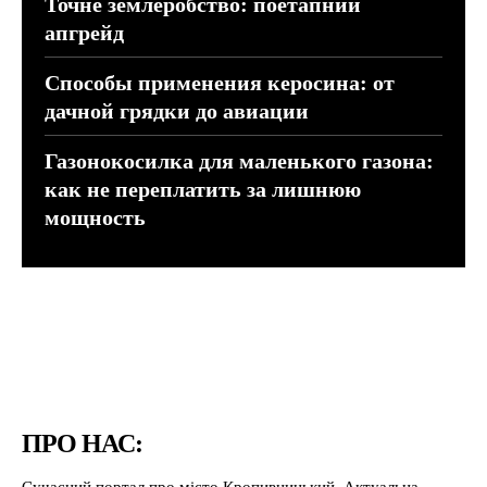
Точне землеробство: поетапний
апгрейд
Способы применения керосина: от
дачной грядки до авиации
Газонокосилка для маленького газона:
как не переплатить за лишнюю
мощность
ПРО НАС:
Сучасний портал про місто Кропивницький. Актуальна