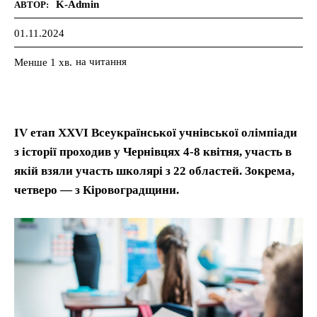
K-Admin
АВТОР:
01.11.2024
на читання
Менше 1
хв.
IV етап XXVI Всеукраїнської учнівської олімпіади
з історії проходив у Чернівцях 4-8 квітня, участь в
якій взяли участь школярі з 22 областей. Зокрема,
четверо — з Кіровоградщини.