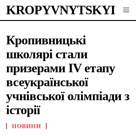
KROPYVNYTSKYI
Кропивницькі
школярі стали
призерами IV етапу
всеукраїнської
учнівської олімпіади з
історії
НОВИНИ