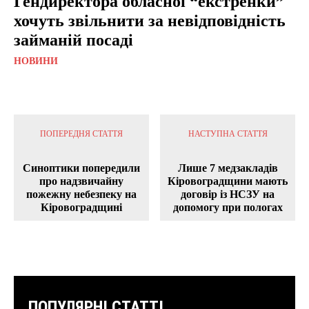
Гендиректора обласної “екстренки”
хочуть звільнити за невідповідність
займаній посаді
НОВИНИ
ПОПЕРЕДНЯ СТАТТЯ
НАСТУПНА СТАТТЯ
Синоптики попередили
Лише 7 медзакладів
про надзвичайну
Кіровоградщини мають
пожежну небезпеку на
договір із НСЗУ на
Кіровоградщині
допомогу при пологах
ПОПУЛЯРНІ СТАТТІ