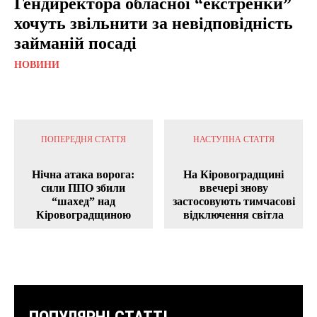
Гендиректора обласної “екстренки”
хочуть звільнити за невідповідність
займаній посаді
НОВИНИ
ПОПЕРЕДНЯ СТАТТЯ
НАСТУПНА СТАТТЯ
Нічна атака ворога:
На Кіровоградщині
сили ППО збили
ввечері знову
“шахед” над
застосовують тимчасові
Кіровоградщиною
відключення світла
ПОПУЛЯРНІ СТАТТІ