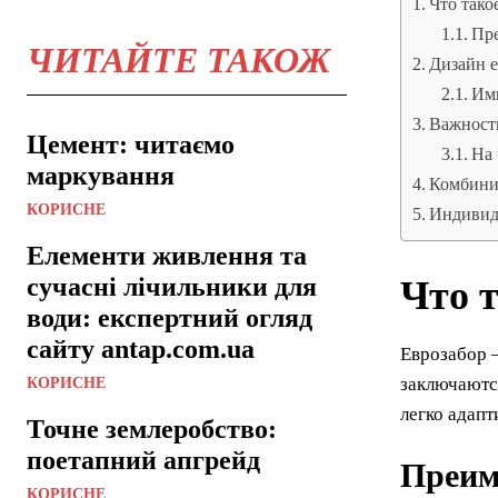
Что тако
Пре
ЧИТАЙТЕ ТАКОЖ
Дизайн е
Им
Важност
Цемент: читаємо
На 
маркування
Комбини
КОРИСНЕ
Индивид
Елементи живлення та
сучасні лічильники для
Что т
води: експертний огляд
сайту antap.com.ua
Еврозабор —
заключаются
КОРИСНЕ
легко адапт
Точне землеробство:
поетапний апгрейд
Преим
КОРИСНЕ