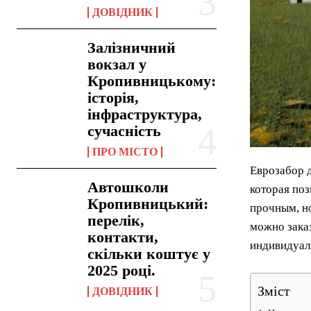
ДОВІДНИК
Залізничний
вокзал у
Кропивницькому:
історія,
інфраструктура,
сучасність
ПРО МІСТО
Еврозабор 
Автошколи
которая поз
Кропивницький:
прочным, н
перелік,
можно зака
контакти,
индивидуал
скільки коштує у
2025 році.
Зміст
ДОВІДНИК