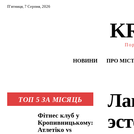
П’ятниця, 7 Серпня, 2026
K
Пор
НОВИНИ
ПРО МІС
Ла
ТОП 5 ЗА МІСЯЦЬ
эс
Фітнес клуб у
Кропивницькому:
Атлетіко vs