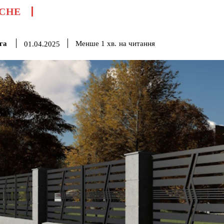
СНЕ
га
на читання
Менше 1
хв.
01.04.2025