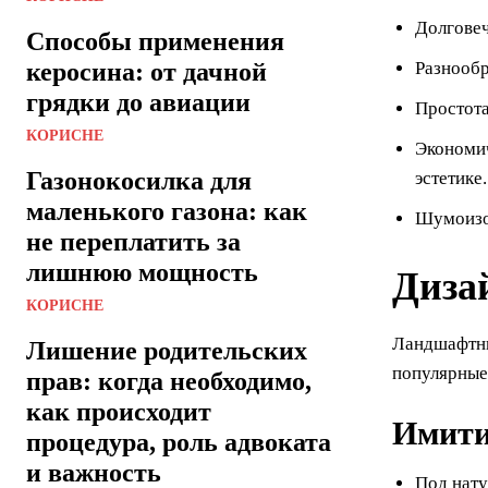
Долговеч
Способы применения
керосина: от дачной
Разнообр
грядки до авиации
Простота
КОРИСНЕ
Экономич
Газонокосилка для
эстетике.
маленького газона: как
Шумоизол
не переплатить за
лишнюю мощность
Диза
КОРИСНЕ
Ландшафтны
Лишение родительских
популярные
прав: когда необходимо,
как происходит
Имити
процедура, роль адвоката
и важность
Под нату