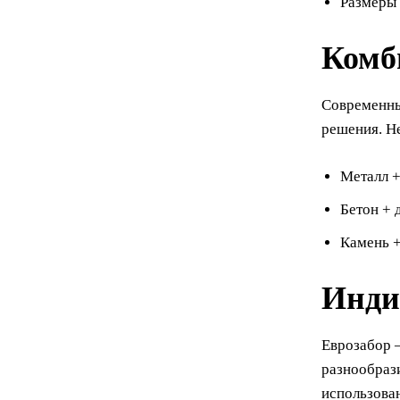
Размеры 
Комб
Современны
решения. Не
Металл +
Бетон + 
Камень +
Инди
Еврозабор –
разнообрази
использован