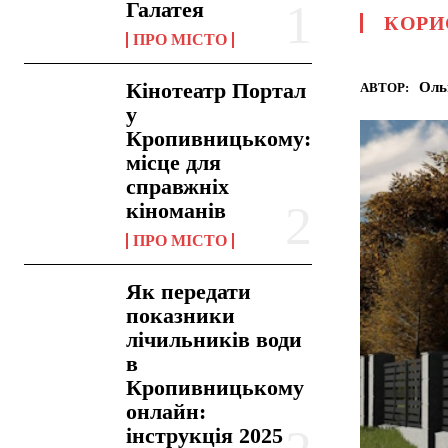
Галатея
КОРИ
ПРО МІСТО
Кінотеатр Портал
Оль
АВТОР:
у
Кропивницькому:
місце для
справжніх
кіноманів
ПРО МІСТО
Як передати
показники
лічильників води
в
Кропивницькому
онлайн:
інструкція 2025