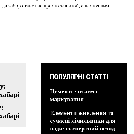
огда забор станет не просто защитой, а настоящим
ПОПУЛЯРНІ СТАТТІ
Цемент: читаємо
маркування
у:
Елементи живлення та
хабарі
сучасні лічильники для
води: експертний огляд