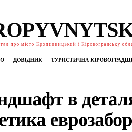
ROPYVNYTSK
тал про місто Кропивницький і Кіровоградську обл
ТО
ДОВІДНИК
ТУРИСТИЧНА КІРОВОГРАДЩ
ндшафт в детал
тетика еврозабо