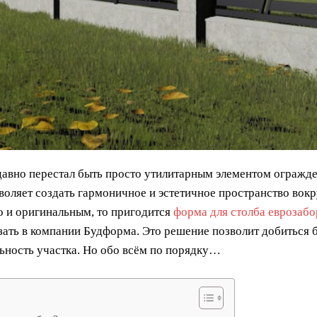
давно перестал быть просто утилитарным элементом огражде
воляет создать гармоничное и эстетичное пространство вокру
о и оригинальным, то пригодится
форма для столба еврозабо
зать в компании Будформа. Это решение позволит добиться 
ьность участка. Но обо всём по порядку…