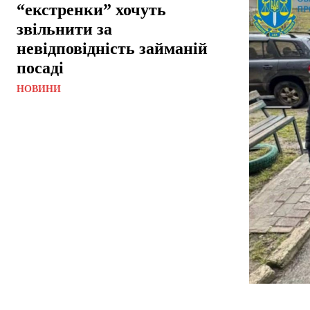
“екстренки” хочуть
звільнити за
невідповідність займаній
посаді
НОВИНИ