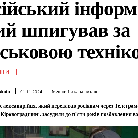
сійський інформ
ий шпигував за
йськовою технік
НИ
dmin
на читання
Менше 1
хв.
01.11.2024
 олександрійця, який передавав росіянам через Телегра
а Кіровоградщині, засудили до п’яти років позбавлення во