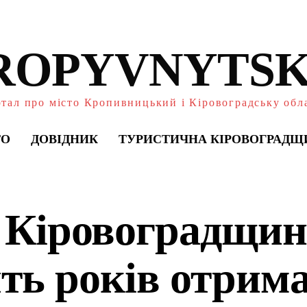
ROPYVNYTSK
тал про місто Кропивницький і Кіровоградську обл
ТО
ДОВІДНИК
ТУРИСТИЧНА КІРОВОГРАДЩ
 Кіровоградщин
ять років отрим