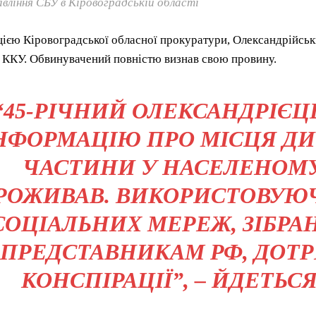
вління СБУ в Кіровоградській області
ією Кіровоградської обласної прокуратури, Олександрійськ
2 ККУ. Обвинувачений повністю визнав свою провину.
“45-РІЧНИЙ ОЛЕКСАНДРІЄЦ
НФОРМАЦІЮ ПРО МІСЦЯ ДИ
ЧАСТИНИ У НАСЕЛЕНОМУ
РОЖИВАВ. ВИКОРИСТОВУЮЧИ
СОЦІАЛЬНИХ МЕРЕЖ, ЗІБРА
ПРЕДСТАВНИКАМ РФ, ДОТ
КОНСПІРАЦІЇ”, – ЙДЕТЬС