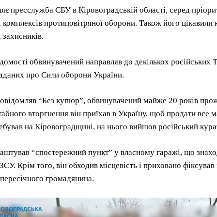
яє пресслужба СБУ в Кіровоградській області, серед пріори
 комплексів протиповітряної оборони. Також його цікавили 
 захисників.
домості обвинувачений направляв до декількох російських 
дданих про Сили оборони України.
овідомляв “Без купюр”, обвинувачений майже 20 років прожи
бного вторгнення він приїхав в Україну, щоб продати все ма
ебував на Кіровоградщині, на нього вийшов російський кура
аштував “спостережний пункт” у власному гаражі, що знаход
СУ. Крім того, він обходив місцевість і приховано фіксував
 пересічного громадянина.