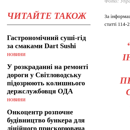
Фото: Упра
ЧИТАЙТЕ ТАКОЖ
За інформац
статті 114-
Гастрономічний суші-гід
за смаками Dart Sushi
І
НОВИНИ
У розкраданні на ремонті
дороги у Світловодську
П
підозрюють колишнього
держслужбовця ОДА
НОВИНИ
Онкоцентр розпочне
будівництво бункера для
лінійного прискорювача