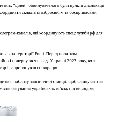
тетних “цілей” обвинуваченого були пункти дислокації
координати складів із озброєнням та боєприпасами
Телеграм-каналів, які координують спецслужби рф для
вав на території Росії. Перед початком
йно і повернутися назад. У травні 2023 року, коли
тор і запропонував співпрацю.
иться поблизу залізничної станції, щоб слідкувати за
 місця базування українських військ під виглядом