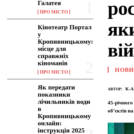
ро
Галатея
ПРО МІСТО
як
Кінотеатр Портал
у
Кропивницькому:
ві
місце для
справжніх
кіноманів
НОВИ
ПРО МІСТО
Як передати
K-A
АВТОР:
показники
лічильників води
45-річного
в
об’єктів н
Кропивницькому
онлайн:
інструкція 2025