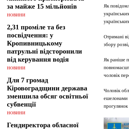
за майже 15 мільйонів
Як повідомл
українських
НОВИНИ
українських
2,31 проміле та без
посвідчення: у
Отримані ві
Кропивницькому
збору розві
патрульні відсторонили
від керування водія
Як раніше п
повномасшта
НОВИНИ
чоловік пер
Для 7 громад
Кіровоградщини держава
Чоловік обл
зменшила обсяг освітньої
ешелонами З
субвенції
прогулянок
НОВИНИ
Гендиректора обласної