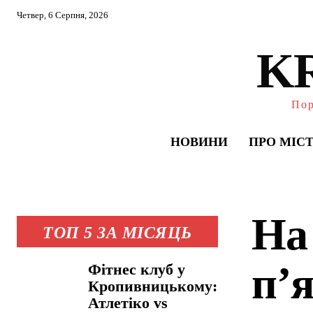
Четвер, 6 Серпня, 2026
K
Пор
НОВИНИ
ПРО МІС
На
ТОП 5 ЗА МІСЯЦЬ
п’
Фітнес клуб у
Кропивницькому:
Атлетіко vs