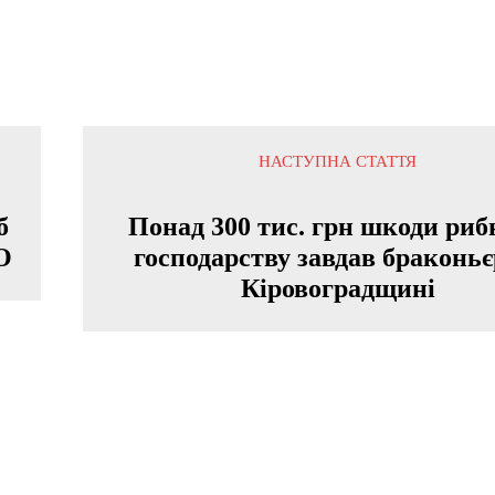
НАСТУПНА СТАТТЯ
б
Понад 300 тис. грн шкоди ри
О
господарству завдав браконьє
Кіровоградщині