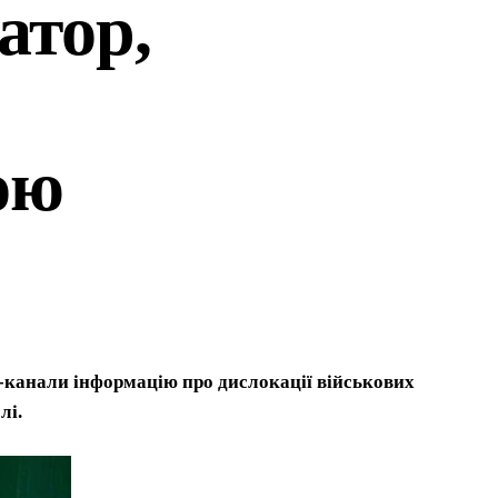
атор,
ою
м-канали інформацію про дислокації військових
лі.