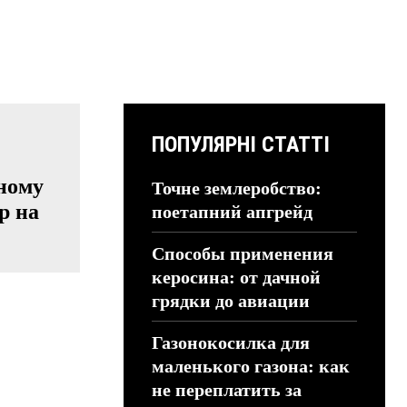
ПОПУЛЯРНІ СТАТТІ
бному
Точне землеробство:
р на
поетапний апгрейд
Способы применения
керосина: от дачной
грядки до авиации
Газонокосилка для
маленького газона: как
не переплатить за