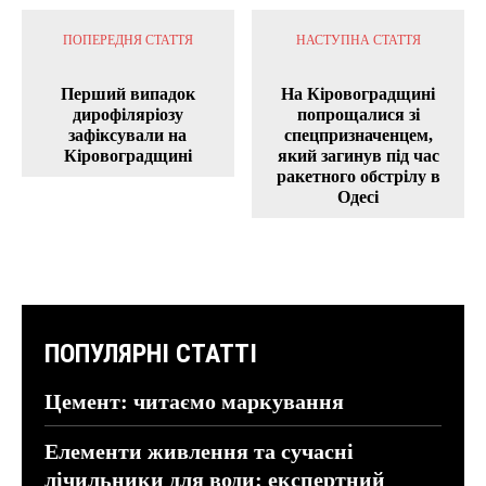
ПОПЕРЕДНЯ СТАТТЯ
НАСТУПНА СТАТТЯ
Перший випадок
На Кіровоградщині
дирофіляріозу
попрощалися зі
зафіксували на
спецпризначенцем,
Кіровоградщині
який загинув під час
ракетного обстрілу в
Одесі
ПОПУЛЯРНІ СТАТТІ
Цемент: читаємо маркування
Елементи живлення та сучасні
лічильники для води: експертний