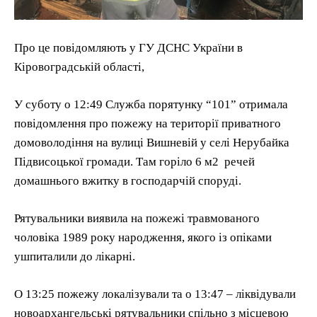
Про це повідомляють у ГУ ДСНС України в
Кіровоградській області,
У суботу о 12:49 Служба порятунку “101” отримала
повідомлення про пожежу на території приватного
домоволодіння на вулиці Вишневій у селі Нерубайка
Підвисоцької громади. Там горіло 6 м2 речей
домашнього вжитку в господарчій споруді.
Рятувальники виявила на пожежі травмованого
чоловіка 1989 року народження, якого із опіками
ушпиталили до лікарні.
О 13:25 пожежу локалізували та о 13:47 – ліквідували
новоархангельські рятувальники спільно з місцевою