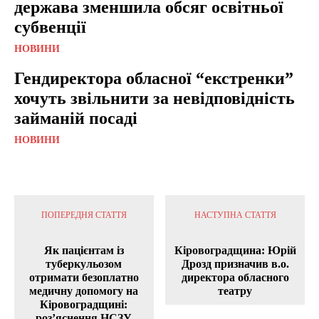
держава зменшила обсяг освітньої
субвенції
НОВИНИ
Гендиректора обласної “екстренки”
хочуть звільнити за невідповідність
займаній посаді
НОВИНИ
ПОПЕРЕДНЯ СТАТТЯ
НАСТУПНА СТАТТЯ
Як пацієнтам із
Кіровоградщина: Юрій
туберкульозом
Дрозд призначив в.о.
отримати безоплатно
директора обласного
медичну допомогу на
театру
Кіровоградщині:
роз’яснення НСЗУ