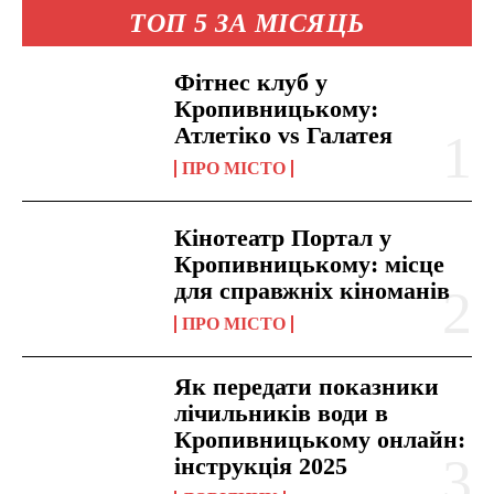
ТОП 5 ЗА МІСЯЦЬ
Фітнес клуб у
Кропивницькому:
Атлетіко vs Галатея
ПРО МІСТО
Кінотеатр Портал у
Кропивницькому: місце
для справжніх кіноманів
ПРО МІСТО
Як передати показники
лічильників води в
Кропивницькому онлайн:
інструкція 2025