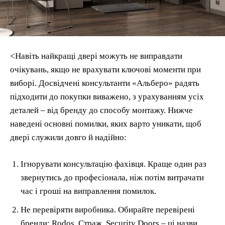
<Навіть найкращі двері можуть не виправдати
очікувань, якщо не врахувати ключові моменти при
виборі. Досвідчені консультанти «Альберо» радять
підходити до покупки виважено, з урахуванням усіх
деталей – від бренду до способу монтажу. Нижче
наведені основні помилки, яких варто уникати, щоб
двері служили довго й надійно:
Ігнорувати консультацію фахівця. Краще один раз
звернутись до професіонала, ніж потім витрачати
час і гроші на виправлення помилок.
Не перевіряти виробника. Обирайте перевірені
бренди: Rodos, Страж, Security Doors – ці назви