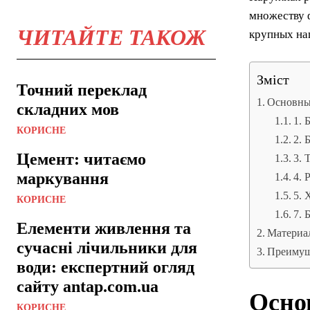
множеству 
ЧИТАЙТЕ ТАКОЖ
крупных на
Зміст
Точний переклад
Основны
складних мов
1. 
КОРИСНЕ
2. 
Цемент: читаємо
3. 
маркування
4. 
5. 
КОРИСНЕ
7. 
Елементи живлення та
Материа
сучасні лічильники для
Преимущ
води: експертний огляд
сайту antap.com.ua
Осно
КОРИСНЕ