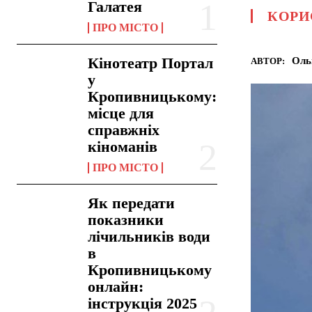
Галатея
КОРИ
ПРО МІСТО
Кінотеатр Портал
Оль
АВТОР:
у
Кропивницькому:
місце для
справжніх
кіноманів
ПРО МІСТО
Як передати
показники
лічильників води
в
Кропивницькому
онлайн:
інструкція 2025