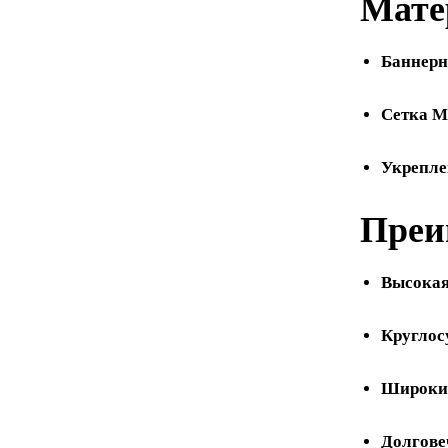
Мате
Баннерн
Сетка M
Укрепле
Преи
Высокая
Круглос
Широкий
Долгове