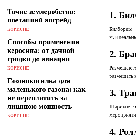
Точне землеробство:
1.
Бил
поетапний апгрейд
Билборды —
КОРИСНЕ
м. Идеальны
Способы применения
керосина: от дачной
2.
Бра
грядки до авиации
Размещаются
КОРИСНЕ
размещать 
Газонокосилка для
маленького газона: как
3.
Тра
не переплатить за
лишнюю мощность
Широкие го
мероприяти
КОРИСНЕ
4.
Ролл