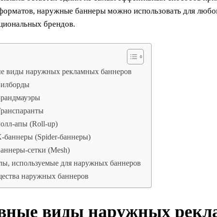
форматов, наружные баннеры можно использовать для любог
циональных брендов.
е виды наружных рекламных баннеров
Билборды
Брандмауэры
Транспаранты
Ролл-апы (Roll-up)
Х-баннеры (Spider-баннеры)
Баннеры-сетки (Mesh)
лы, используемые для наружных баннеров
ества наружных баннеров
вные виды наружных рекл