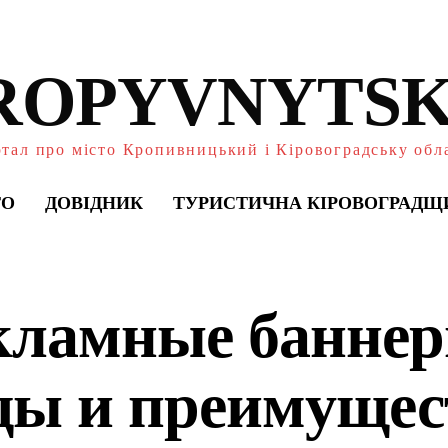
ROPYVNYTSK
тал про місто Кропивницький і Кіровоградську обл
ТО
ДОВІДНИК
ТУРИСТИЧНА КІРОВОГРАДЩ
кламные баннер
ды и преимущес