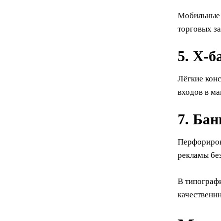
Мобильные б
торговых за
5.
Х-б
Лёгкие кон
входов в ма
7.
Бан
Перфориров
рекламы без
В типограф
качественн