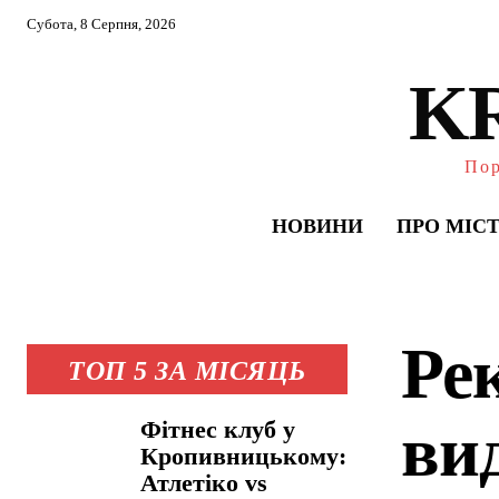
Субота, 8 Серпня, 2026
K
Пор
НОВИНИ
ПРО МІС
Ре
ТОП 5 ЗА МІСЯЦЬ
ви
Фітнес клуб у
Кропивницькому:
Атлетіко vs