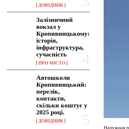
ДОВІДНИК
Залізничний
вокзал у
Кропивницькому:
історія,
інфраструктура,
сучасність
ПРО МІСТО
Автошколи
Кропивницький:
перелік,
контакти,
скільки коштує у
2025 році.
ДОВІДНИК
Наружная р