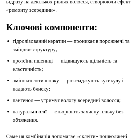
відразу на декількох рівнях волосся, створюючи ефект
«ремонту зсередини».
Ключові компоненти:
гідролізований кератин — проникає в порожнечі та
зміцнює структуру;
протеїни пшениці — підвищують щільність та
еластичність;
амінокислоти шовку — розгладжують кутикулу і
надають блиску;
пантенол — утримує вологу всередині волосся;
натуральні олії — створюють захисну плівку без
обтяження.
Саме ця комбінація допомагає «склеїти» пошкоджені