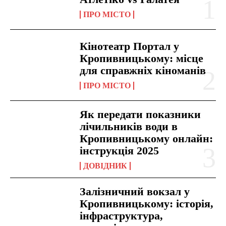
ПРО МІСТО
Кінотеатр Портал у
Кропивницькому: місце
для справжніх кіноманів
ПРО МІСТО
Як передати показники
лічильників води в
Кропивницькому онлайн:
інструкція 2025
ДОВІДНИК
Залізничний вокзал у
Кропивницькому: історія,
інфраструктура,