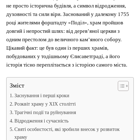
не просто історична будівля, а символ відродження,
духовності та сили віри. Заснований у далекому 1755
році жителями форштадту «Поділ», храм пройшов
довгий і непростий шлях: від дерев’яної церкви з
одним престолом до величного кам’яного собору.
Цікавий факт: це був один із перших храмів,
побудованих у тодішньому Єлисаветграді, а його
історія тісно переплітається з історією самого міста.
Зміст
Заснування і перші кроки
Розквіт храму у XIX столітті
Трагічні події та руйнування
Відродження і сучасність
Святі особистості, які зробили внесок у розвиток
храму