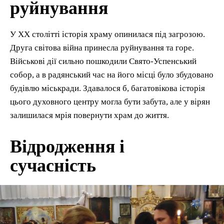
руйнування
У XX столітті історія храму опинилася під загрозою.
Друга світова війна принесла руйнування та горе.
Військові дії сильно пошкодили Свято-Успенський
собор, а в радянський час на його місці було збудовано
будівлю міськради. Здавалося б, багатовікова історія
цього духовного центру могла бути забута, але у вірян
залишилася мрія повернути храм до життя.
Відродження і
сучасність