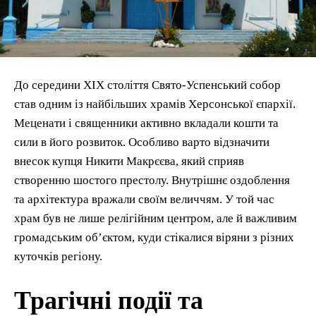
До середини XIX століття Свято-Успенський собор
став одним із найбільших храмів Херсонської єпархії.
Меценати і священники активно вкладали кошти та
сили в його розвиток. Особливо варто відзначити
внесок купця Никити Макрєєва, який сприяв
створенню шостого престолу. Внутрішнє оздоблення
та архітектура вражали своїм величчям. У той час
храм був не лише релігійним центром, але й важливим
громадським об’єктом, куди стікалися віряни з різних
куточків регіону.
Трагічні події та