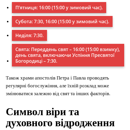
П’ятниця: 16:00 (15:00 у зимовий час).
Субота: 7:30, 16:00 (15:00 у зимовий час).
Неділя: 7:30.
Свята: Переддень свят – 16:00 (15:00 взимку),
день свята, включаючи Успіння Пресвятої
Богородиці – 7:30.
Також храми апостолів Петра і Павла проводять
регулярні богослужіння, але їхній розклад може
змінюватися залежно від свят та інших факторів.
Символ віри та
духовного відродження