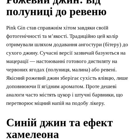
полуниці до ревеню
Pink Gin став справжнім хітом завдяки своїй
фотогенічності та м’якості. Традиційно цей колір
отримували шляхом додавання ангостури (бітеру) до
сухого джину. Сучасні версії зазвичай базуються на
мацерації — настоюванні готового дистиляту на
червоних ягодах (полуниця, малина) або ревені.
Якісний рожевий джин зберігає сухість ялівцю, лише
доповнюючи її ягідним ароматом. Проте дешеві
аналоги часто містять цукор і штучні барвники, що
перетворює міцний напій на подобу лікеру.
Синій джин та ефект
хамелеона