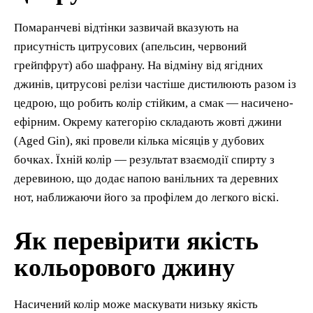
Помаранчеві відтінки зазвичай вказують на
присутність цитрусових (апельсин, червоний
грейпфрут) або шафрану. На відміну від ягідних
джинів, цитрусові релізи частіше дистилюють разом із
цедрою, що робить колір стійким, а смак — насичено-
ефірним. Окрему категорію складають жовті джини
(Aged Gin), які провели кілька місяців у дубових
бочках. Їхній колір — результат взаємодії спирту з
деревиною, що додає напою ванільних та деревних
нот, наближаючи його за профілем до легкого віскі.
Як перевірити якість
кольорового джину
Насичений колір може маскувати низьку якість