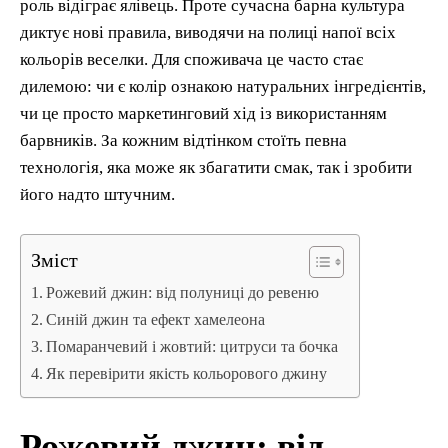
роль відіграє ялівець. Проте сучасна барна культура
диктує нові правила, виводячи на полиці напої всіх
кольорів веселки. Для споживача це часто стає
дилемою: чи є колір ознакою натуральних інгредієнтів,
чи це просто маркетинговий хід із використанням
барвників. За кожним відтінком стоїть певна
технологія, яка може як збагатити смак, так і зробити
його надто штучним.
Зміст
Рожевий джин: від полуниці до ревеню
Синій джин та ефект хамелеона
Помаранчевий і жовтий: цитруси та бочка
Як перевірити якість кольорового джину
Рожевий джин: від