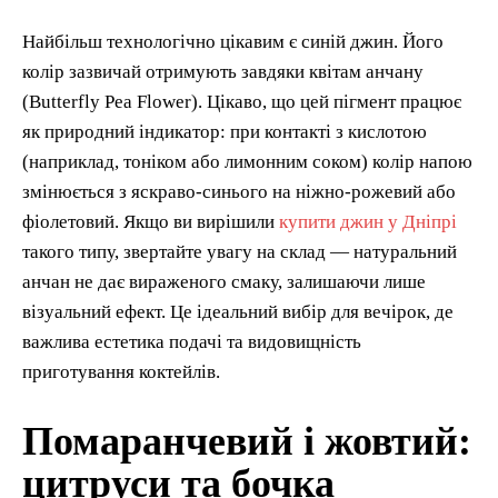
Найбільш технологічно цікавим є синій джин. Його
колір зазвичай отримують завдяки квітам анчану
(Butterfly Pea Flower). Цікаво, що цей пігмент працює
як природний індикатор: при контакті з кислотою
(наприклад, тоніком або лимонним соком) колір напою
змінюється з яскраво-синього на ніжно-рожевий або
фіолетовий. Якщо ви вирішили
купити джин у Дніпрі
такого типу, звертайте увагу на склад — натуральний
анчан не дає вираженого смаку, залишаючи лише
візуальний ефект. Це ідеальний вибір для вечірок, де
важлива естетика подачі та видовищність
приготування коктейлів.
Помаранчевий і жовтий:
цитруси та бочка