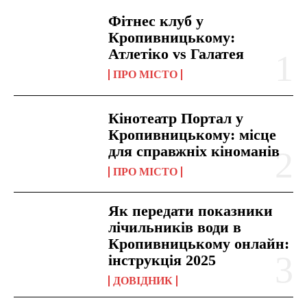
Фітнес клуб у
Кропивницькому:
Атлетіко vs Галатея
ПРО МІСТО
Кінотеатр Портал у
Кропивницькому: місце
для справжніх кіноманів
ПРО МІСТО
Як передати показники
лічильників води в
Кропивницькому онлайн:
інструкція 2025
ДОВІДНИК