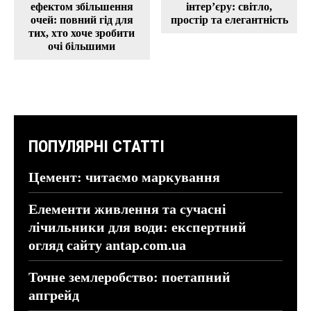
ефектом збільшення
інтер’єру: світло,
очей: повний гід для
простір та елегантність
тих, хто хоче зробити
очі більшими
ПОПУЛЯРНІ СТАТТІ
Цемент: читаємо маркування
Елементи живлення та сучасні
лічильники для води: експертний
огляд сайту antap.com.ua
Точне землеробство: поетапний
апгрейд