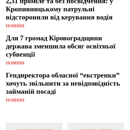
2,31 проміле та без посвідчення: у
Кропивницькому патрульні
відсторонили від керування водія
НОВИНИ
Для 7 громад Кіровоградщини
держава зменшила обсяг освітньої
субвенції
НОВИНИ
Гендиректора обласної “екстренки”
хочуть звільнити за невідповідність
займаній посаді
НОВИНИ