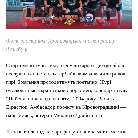
Фото зі сторінки Кропивницької міської ради у
Фейсбуці
Спортсмени змагатимуться у чотирьох дисциплінах:
веслування на станках, арбайк, жим лежачи та ривок
гирі. Змагання проходитимуть поетапно. Журі
очолюватиме український спортсмен, володар титулу
“Найсильніша людина світу” 2004 року, Василь
Вірастюк. Амбасадор проєкту на Кіровоградщині —
наш земляк, ветеран Михайло Дроботенко.
Як зазначили під час брифінгу, основна мета змагань