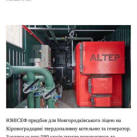
ЮНІСЕФ придбав для Новгородківського ліцею на
Кіровоградщині твердопаливну котельню та генератор.
Завдяки цьому 580 учнів змогли повернутися до