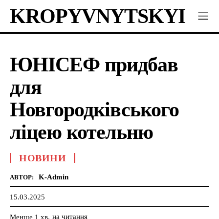
KROPYVNYTSKYI
ЮНІСЕФ придбав
для
Новгородківського
ліцею котельню
НОВИНИ
K-Admin
АВТОР:
15.03.2025
на читання
Менше 1
хв.