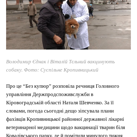
Володимир Єднак і Віталій Тєльний вакцинують
собаку. Фото: Суспільне Кропивницький
Про це “Без купюр” розповіла речниця Головного
управління Держпродспоживслужби в
Кіровоградській області Наталя Шевченко. За її
словами, погода сьогодні дещо зіпсувала плани
фахівців Кропивницької районної державної лікарні
ветеринарної медицини щодо вакцинації тварин біля
Ковалівського парку, де й помітили минулого тижня