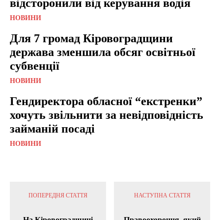
відсторонили від керування водія
НОВИНИ
Для 7 громад Кіровоградщини
держава зменшила обсяг освітньої
субвенції
НОВИНИ
Гендиректора обласної “екстренки”
хочуть звільнити за невідповідність
займаній посаді
НОВИНИ
ПОПЕРЕДНЯ СТАТТЯ
НАСТУПНА СТАТТЯ
На Кіровоградщині
Правоохоронця, який