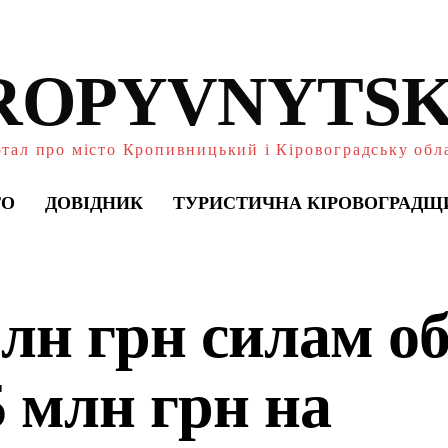
ROPYVNYTSK
тал про місто Кропивницький і Кіровоградську обл
ТО
ДОВІДНИК
ТУРИСТИЧНА КІРОВОГРАДЩ
млн грн силам о
5 млн грн на