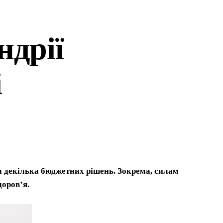
ндрії
і
ла декілька бюджетних рішень. Зокрема, силам
доров’я.