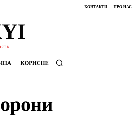
КОНТАКТИ
ПРО НАС
YI
асть
ИНА
КОРИСНЕ
борони