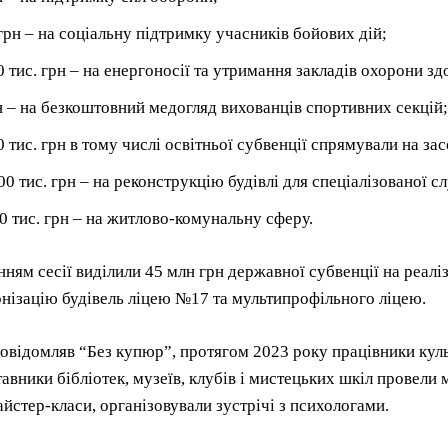
 грн – на соціальну підтримку учасників бойових дій;
0 тис. грн – на енергоносії та утримання закладів охорони зд
н – на безкоштовний медогляд вихованців спортивних секцій;
0 тис. грн в тому числі освітньої субвенції спрямували на за
00 тис. грн – на реконструкцію будівлі для спеціалізованої 
0 тис. грн – на житлово-комунальну сферу.
ням сесії виділили 45 млн грн державної субвенції на реал
нізацію будівель ліцею №17 та мультипрофільного ліцею.
овідомляв “Без купюр”, протягом 2023 року працівники куль
авники бібліотек, музеїв, клубів і мистецьких шкіл провели
айстер-класи, організовували зустрічі з психологами.