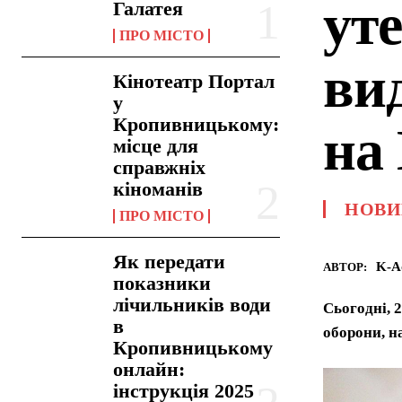
ут
Галатея
ПРО МІСТО
ви
Кінотеатр Портал
у
Кропивницькому:
на
місце для
справжніх
кіноманів
НОВИ
ПРО МІСТО
Як передати
K-A
АВТОР:
показники
лічильників води
Сьогодні, 
в
оборони, н
Кропивницькому
онлайн:
інструкція 2025