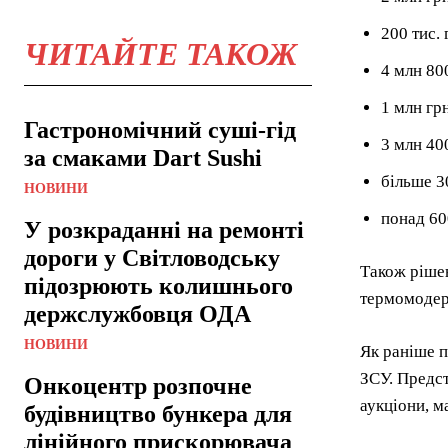
200 тис.
ЧИТАЙТЕ ТАКОЖ
4 млн 80
1 млн гр
Гастрономічний суші-гід
3 млн 40
за смаками Dart Sushi
більше 3
НОВИНИ
понад 60
У розкраданні на ремонті
дороги у Світловодську
Також рішен
підозрюють колишнього
термомодер
держслужбовця ОДА
НОВИНИ
Як раніше п
ЗСУ. Предст
Онкоцентр розпочне
аукціони, м
будівництво бункера для
лінійного прискорювача