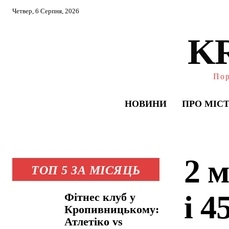
Четвер, 6 Серпня, 2026
K
Пор
НОВИНИ
ПРО МІС
2 
ТОП 5 ЗА МІСЯЦЬ
і 4
Фітнес клуб у
Кропивницькому:
Атлетіко vs