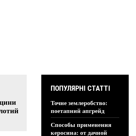
ПОПУЛЯРНІ СТАТТІ
дщини
Точне землеробство:
олотий
поетапний апгрейд
Способы применения
керосина: от дачной