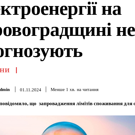
ктроенергії на
ровоградщині не
огнозують
НИ
dmin
на читання
Менше 1
хв.
01.11.2024
повідомило, що запровадження лімітів споживання для о