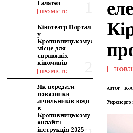
еле
Галатея
ПРО МІСТО
Кі
Кінотеатр Портал
у
Кропивницькому:
пр
місце для
справжніх
кіноманів
НОВИ
ПРО МІСТО
Як передати
K-A
АВТОР:
показники
лічильників води
Укренерго 
в
Кропивницькому
онлайн:
інструкція 2025