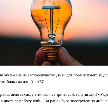
я обмежень не застосовуватимуть ні для промислових, ні дл
ргоблока на одній з АЕС.
вранці дією захисту вимикались три високовольтні лінії «Ук
відновила роботу ліній. На ранок було знеструмлено 405 на