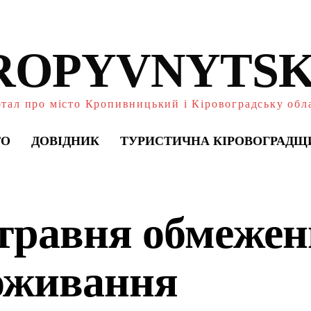
ROPYVNYTSK
тал про місто Кропивницький і Кіровоградську обл
ТО
ДОВІДНИК
ТУРИСТИЧНА КІРОВОГРАДЩ
 травня обмеже
оживання