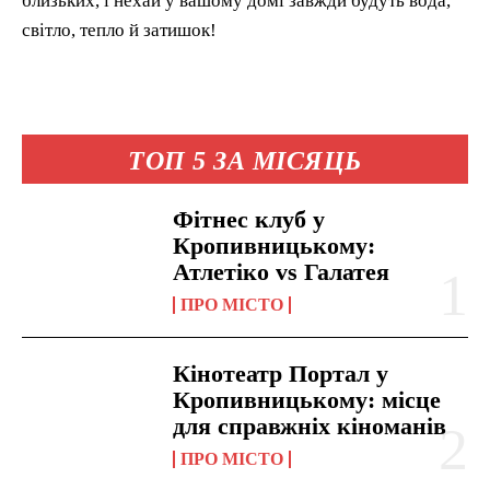
близьких, і нехай у вашому домі завжди будуть вода,
світло, тепло й затишок!
ТОП 5 ЗА МІСЯЦЬ
Фітнес клуб у
Кропивницькому:
Атлетіко vs Галатея
ПРО МІСТО
Кінотеатр Портал у
Кропивницькому: місце
для справжніх кіноманів
ПРО МІСТО