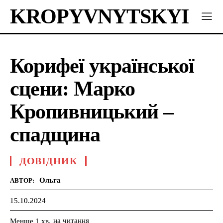
KROPYVNYTSKYI
Корифеї української
сцени: Марко
Кропивницький –
спадщина
ДОВІДНИК
Ольга
АВТОР:
15.10.2024
на читання
Менше 1
хв.