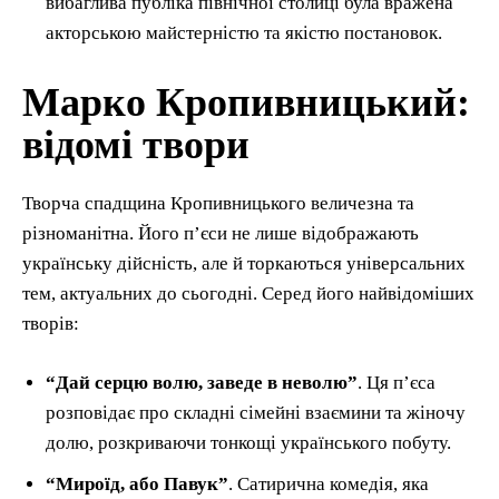
вибаглива публіка північної столиці була вражена
акторською майстерністю та якістю постановок.
Марко Кропивницький:
відомі твори
Творча спадщина Кропивницького величезна та
різноманітна. Його п’єси не лише відображають
українську дійсність, але й торкаються універсальних
тем, актуальних до сьогодні. Серед його найвідоміших
творів:
“Дай серцю волю, заведе в неволю”
. Ця п’єса
розповідає про складні сімейні взаємини та жіночу
долю, розкриваючи тонкощі українського побуту.
“Мироїд, або Павук”
. Сатирична комедія, яка