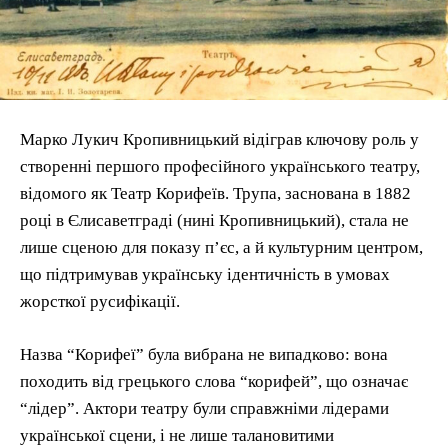
Марко Лукич Кропивницький відіграв ключову роль у
створенні першого професійного українського театру,
відомого як Театр Корифеїв. Трупа, заснована в 1882
році в Єлисаветграді (нині Кропивницький), стала не
лише сценою для показу п’єс, а й культурним центром,
що підтримував українську ідентичність в умовах
жорсткої русифікації.
Назва “Корифеї” була вибрана не випадково: вона
походить від грецького слова “корифей”, що означає
“лідер”. Актори театру були справжніми лідерами
української сцени, і не лише талановитими