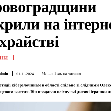
ровоградщини
крили на інтерн
храйстві
НИ
dmin
на читання
Менше 1
хв.
01.11.2024
отидії кіберзлочинам в області спільно зі слідчими Олек
сцевого жителя. Він продавав неіснуючі дитячі іграшки л