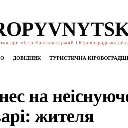
ROPYVNYTSK
тал про місто Кропивницький і Кіровоградську обл
ТО
ДОВІДНИК
ТУРИСТИЧНА КІРОВОГРАДЩ
знес на неісную
варі: жителя