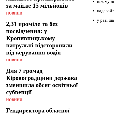
нікому н
за майже 15 мільйонів
надавайт
НОВИНИ
у разі ш
2,31 проміле та без
посвідчення: у
Кропивницькому
патрульні відсторонили
від керування водія
НОВИНИ
Для 7 громад
Кіровоградщини держава
зменшила обсяг освітньої
субвенції
НОВИНИ
Гендиректора обласної