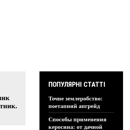
ПОПУЛЯРНІ СТАТТІ
ник
Точне землеробство:
тник.
поетапний апгрейд
Способы применения
керосина: от дачной