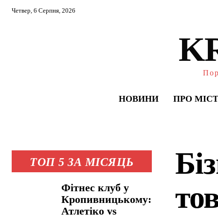
Четвер, 6 Серпня, 2026
K
Пор
НОВИНИ
ПРО МІС
Бі
ТОП 5 ЗА МІСЯЦЬ
то
Фітнес клуб у
Кропивницькому:
Атлетіко vs