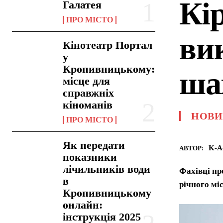
Кі
Галатея
ПРО МІСТО
ви
Кінотеатр Портал
у
Кропивницькому:
ша
місце для
справжніх
кіноманів
НОВИ
ПРО МІСТО
Як передати
K-A
АВТОР:
показники
лічильників води
Фахівці пр
в
річного мі
Кропивницькому
онлайн:
інструкція 2025