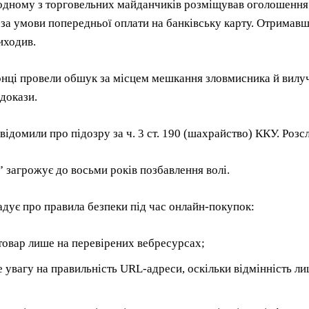
 одному з торговельних майданчиків розміщував оголошення
за умови попередньої оплати на банківську карту. Отримавш
иходив.
ці провели обшук за місцем мешкання зловмисника й вилучил
 докази.
відомили про підозру за ч. 3 ст. 190 (шахрайство) ККУ. Розс
загрожує до восьми років позбавлення волі.
адує про правила безпеки під час онлайн-покупок:
товар лише на перевірених вебресурсах;
е увагу на правильність URL-адреси, оскільки відмінність л