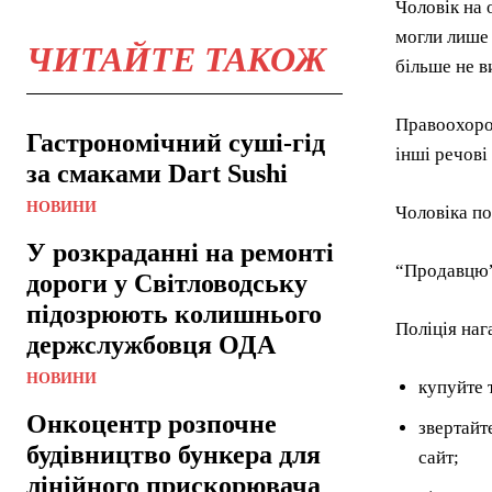
Чоловік на
могли лише 
ЧИТАЙТЕ ТАКОЖ
більше не в
Правоохорон
Гастрономічний суші-гід
інші речові
за смаками Dart Sushi
НОВИНИ
Чоловіка по
У розкраданні на ремонті
“Продавцю” 
дороги у Світловодську
підозрюють колишнього
Поліція наг
держслужбовця ОДА
НОВИНИ
купуйте 
Онкоцентр розпочне
звертайт
будівництво бункера для
сайт;
лінійного прискорювача