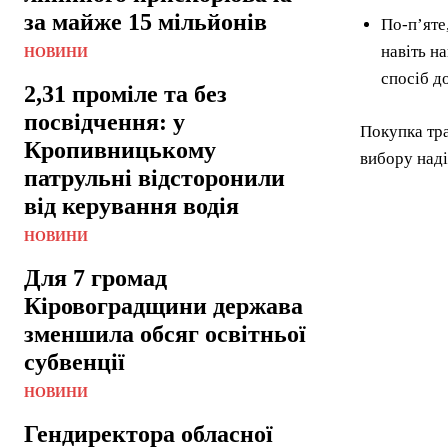
за майже 15 мільйонів
По-п’яте
навіть н
НОВИНИ
спосіб д
2,31 проміле та без
посвідчення: у
Покупка тра
Кропивницькому
вибору наді
патрульні відсторонили
від керування водія
НОВИНИ
Для 7 громад
Кіровоградщини держава
зменшила обсяг освітньої
субвенції
НОВИНИ
Гендиректора обласної