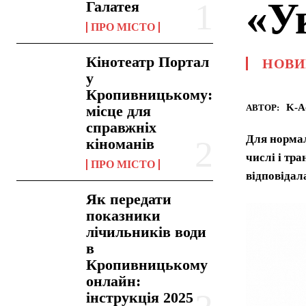
«У
Галатея
ПРО МІСТО
Кінотеатр Портал
НОВИ
у
Кропивницькому:
K-A
АВТОР:
місце для
справжніх
Для нормал
кіноманів
числі і тра
ПРО МІСТО
відповідал
Як передати
показники
лічильників води
в
Кропивницькому
онлайн:
інструкція 2025