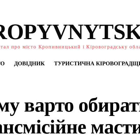
ROPYVNYTSK
тал про місто Кропивницький і Кіровоградську обл
ТО
ДОВІДНИК
ТУРИСТИЧНА КІРОВОГРАДЩ
му варто обират
ансмісійне маст