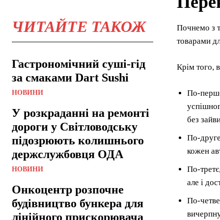
Перев
ЧИТАЙТЕ ТАКОЖ
Почнемо з т
товарами дл
Гастрономічний суші-гід
Крім того, 
за смаками Dart Sushi
По-перше
НОВИНИ
успішног
У розкраданні на ремонті
без зайв
дороги у Світловодську
По-друге
підозрюють колишнього
кожен ав
держслужбовця ОДА
По-третє
НОВИНИ
але і дос
Онкоцентр розпочне
По-четве
будівництво бункера для
вичерпну
лінійного прискорювача