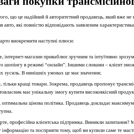
аги покупки трансмісійног
ого, що це надійний й авторитетний продавець, який вже не
я авто, які повністю відповідають заявленим характеристика
варто виокремити наступні плюси:
, інтернет-магазин приваблює зручним та інтуїтивно зрозум
о шопінгу в режимі “онлайн”. Іншими словами – клієнт змож
их зусиль. В нинішніх умовах це має значення;
, тільки кращі товари. Зокрема, продавець пропонує трансміс
товласник має унікальну змогу купити високоякісний продукт
, оптимальна цінова політика. Продавець докладає максимум 
тупна.
рте, професійна клієнтська підтримка. Виникли запитання? 
 інформацію та посприяти тому, щоб ви купили саме те масти