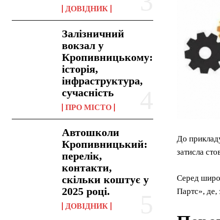
ДОВІДНИК
Залізничний
вокзал у
Кропивницькому:
історія,
інфраструктура,
сучасність
ПРО МІСТО
Автошколи
До прикладу
Кропивницький:
затисла сто
перелік,
контакти,
скільки коштує у
Серед широк
2025 році.
Партс», де,
ДОВІДНИК