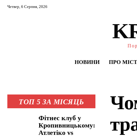
Четвер, 6 Серпня, 2026
K
Пор
НОВИНИ
ПРО МІС
Чо
ТОП 5 ЗА МІСЯЦЬ
тр
Фітнес клуб у
Кропивницькому:
Атлетіко vs