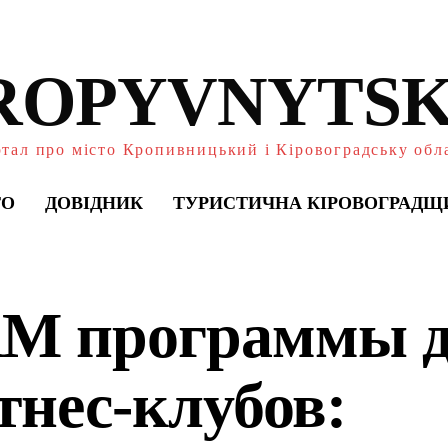
ROPYVNYTSK
тал про місто Кропивницький і Кіровоградську обл
ТО
ДОВІДНИК
ТУРИСТИЧНА КІРОВОГРАДЩ
M программы 
тнес-клубов: