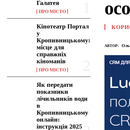
ос
Галатея
ПРО МІСТО
Кінотеатр Портал
КОРИ
у
Кропивницькому:
Оль
АВТОР:
місце для
справжніх
кіноманів
ПРО МІСТО
Як передати
показники
лічильників води
в
Кропивницькому
онлайн:
інструкція 2025