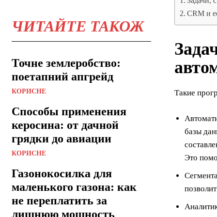
Задачи, 
CRM и е
ЧИТАЙТЕ ТАКОЖ
Зада
Точне землеробство:
авто
поетапний апгрейд
КОРИСНЕ
Такие прог
Способы применения
Автомати
керосина: от дачной
базы дан
грядки до авиации
составле
КОРИСНЕ
Это помо
Газонокосилка для
Сегмента
маленького газона: как
позволит
не переплатить за
Аналитик
лишнюю мощность