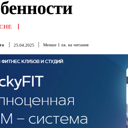
обенности
СНЕ
га
на читання
Менше 1
хв.
25.04.2025