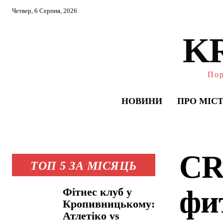
Четвер, 6 Серпня, 2026
K
Пор
НОВИНИ
ПРО МІС
CR
ТОП 5 ЗА МІСЯЦЬ
фи
Фітнес клуб у
Кропивницькому:
Атлетіко vs