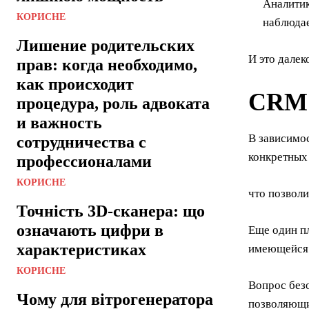
Аналитик
КОРИСНЕ
наблюдае
Лишение родительских
И это далек
прав: когда необходимо,
как происходит
CRM 
процедура, роль адвоката
и важность
В зависимо
сотрудничества с
конкретных 
профессионалами
КОРИСНЕ
что позволи
Точність 3D-сканера: що
означають цифри в
Еще один п
характеристиках
имеющейся б
КОРИСНЕ
Вопрос без
Чому для вітрогенератора
позволяющи