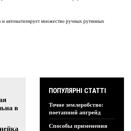
 и автоматизирует множество ручных рутинных
ПОПУЛЯРНІ СТАТТІ
Точне землеробство:
поетапний апгрейд
Способы применения
инейка