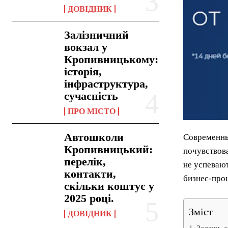
ДОВІДНИК
Залізничний
вокзал у
Кропивницькому:
історія,
інфраструктура,
сучасність
ПРО МІСТО
Автошколи
Современны
Кропивницький:
почувствова
перелік,
не успевают
контакти,
бизнес-про
скільки коштує у
2025 році.
Зміст
ДОВІДНИК