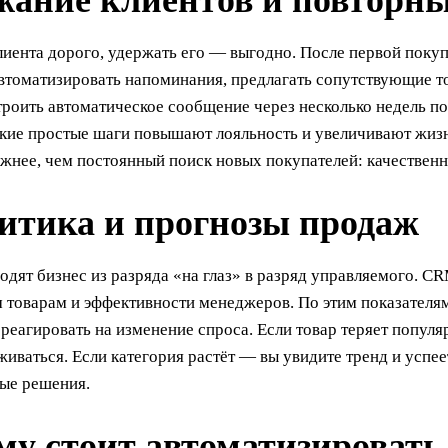
жание клиентов и повторн
иента дорого, удержать его — выгодно. После первой покуп
автоматизировать напоминания, предлагать сопутствующие т
роить автоматическое сообщение через несколько недель по
акие простые шаги повышают лояльность и увеличивают жизн
ажнее, чем постоянный поиск новых покупателей: качественн
итика и прогнозы продаж
дят бизнес из разряда «на глаз» в разряд управляемого. CR
 товарам и эффективности менеджеров. По этим показателям
реагировать на изменение спроса. Если товар теряет попул
живаться. Если категория растёт — вы увидите тренд и успе
ые решения.
му стоит автоматизировать