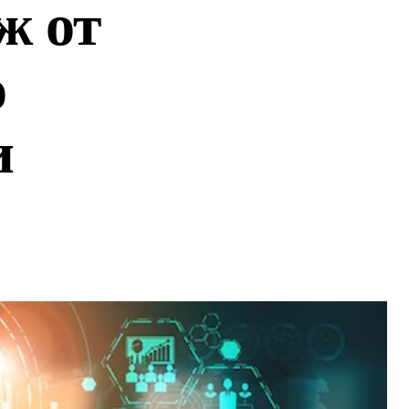
ж от
о
и