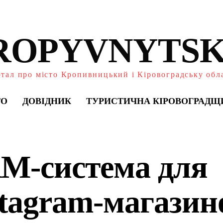
ROPYVNYTSK
тал про місто Кропивницький і Кіровоградську обл
ТО
ДОВІДНИК
ТУРИСТИЧНА КІРОВОГРАДЩ
M-система для
stagram-магазин