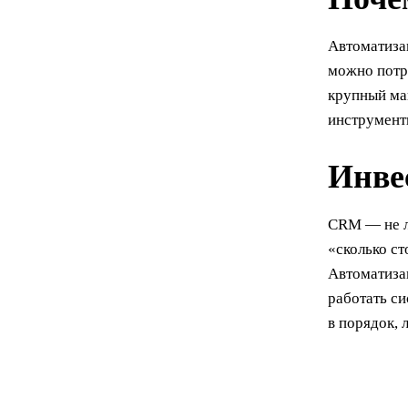
Автоматиза
можно потра
крупный ма
инструменты
Инве
CRM — не ли
«сколько с
Автоматиза
работать с
в порядок, 