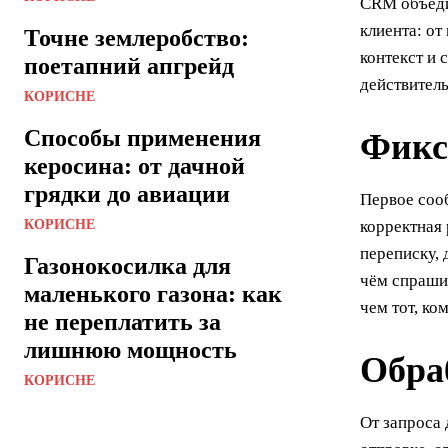
CRM объеди
клиента: от
Точне землеробство:
контекст и 
поетапний апгрейд
действител
КОРИСНЕ
Способы применения
Фикс
керосина: от дачной
грядки до авиации
Первое сооб
КОРИСНЕ
корректная
переписку, 
Газонокосилка для
чём спрашив
маленького газона: как
чем тот, ко
не переплатить за
лишнюю мощность
Обраб
КОРИСНЕ
От запроса 