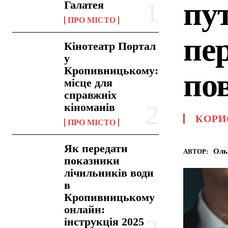
пу
Галатея
ПРО МІСТО
пе
Кінотеатр Портал
у
Кропивницькому:
по
місце для
справжніх
кіноманів
КОРИ
ПРО МІСТО
Як передати
Оль
АВТОР:
показники
лічильників води
в
Кропивницькому
онлайн:
інструкція 2025