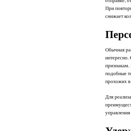
отправке, о
При повторн
снижает кол
Перс
Обычная рас
интересно.
признакам.
подобные то
прохожих в
Для реализ
преимущест
управления 