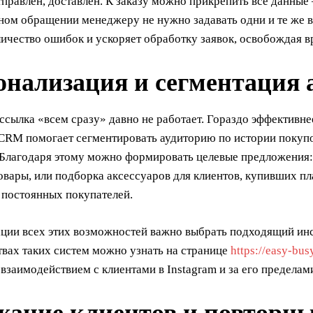
тправлен, доставлен. К заказу можно прикрепить все данные
ом обращении менеджеру не нужно задавать одни и те же во
ичество ошибок и ускоряет обработку заявок, освобождая в
онализация и сегментация 
сылка «всем сразу» давно не работает. Гораздо эффективнее
 CRM помогает сегментировать аудиторию по истории покупо
 Благодаря этому можно формировать целевые предложения: 
вары, или подборка аксессуаров для клиентов, купивших пл
 постоянных покупателей.
ации всех этих возможностей важно выбрать подходящий ин
вах таких систем можно узнать на странице
https://easy-bus
взаимодействием с клиентами в Instagram и за его пределам