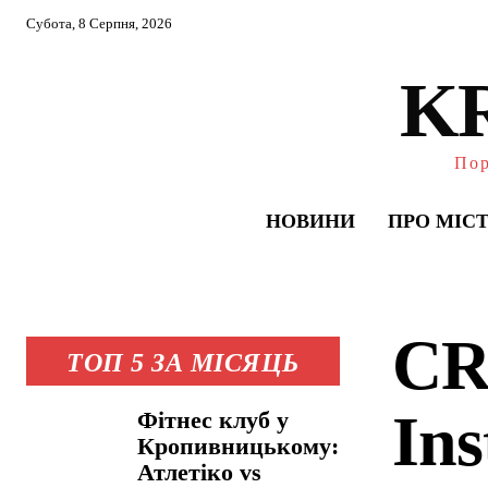
Субота, 8 Серпня, 2026
K
Пор
НОВИНИ
ПРО МІС
CR
ТОП 5 ЗА МІСЯЦЬ
In
Фітнес клуб у
Кропивницькому:
Атлетіко vs