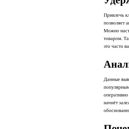
Удер
Привлечь кл
позволяет 
Можно наст
товаром. Т
это часто в
Анал
Данные выво
популярным
оперативно 
начнёт зале
обоснованн
Поче