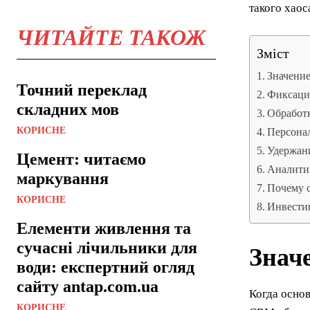
такого хао
ЧИТАЙТЕ ТАКОЖ
Зміст
Значение
Точний переклад
Фиксация
складних мов
Обработк
КОРИСНЕ
Персонал
Удержан
Цемент: читаємо
Аналити
маркування
Почему с
КОРИСНЕ
Инвестиц
Елементи живлення та
сучасні лічильники для
Знач
води: експертний огляд
сайту antap.com.ua
Когда осно
КОРИСНЕ