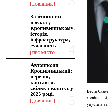
ДОВІДНИК
Залізничний
вокзал у
Кропивницькому:
історія,
інфраструктура,
сучасність
ПРО МІСТО
Автошколи
Кропивницький:
перелік,
контакти,
скільки коштує у
Вести бизне
2025 році.
сообщений, 
ДОВІДНИК
упустить ва