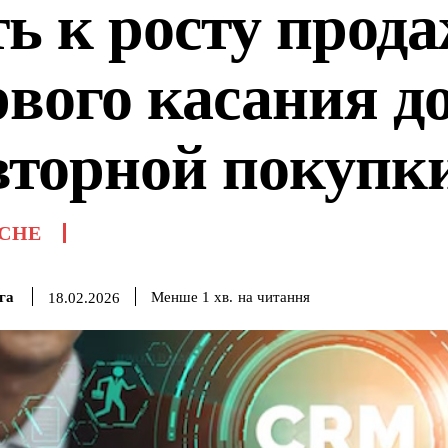
ть к росту прода
рвого касания д
вторной покупк
СНЕ
га
на читання
Менше 1
хв.
18.02.2026