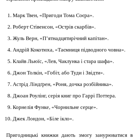
Марк Твен, «Пригоди Тома Соєра».
Роберт Стівенсон, «Острів скарбів».
Жуль Верн, «П’ятнадцятирічний капітан».
Андрій Кокотюха, «Таємниця підводного човна».
Клайв Льюїс, «Лев, Чаклунка і стара шафа».
Джон Толкін, «Гобіт, або Туди і Звідти».
Астрід Ліндґрен, «Роня, дочка розбійника».
Джоан Роулінг, серія книг про Гаррі Поттера.
Корнелія Функе, «Чорнильне серце».
Джек Лондон, «Біле ікло».
Пригодницькі книжки дають змогу занурюватися в