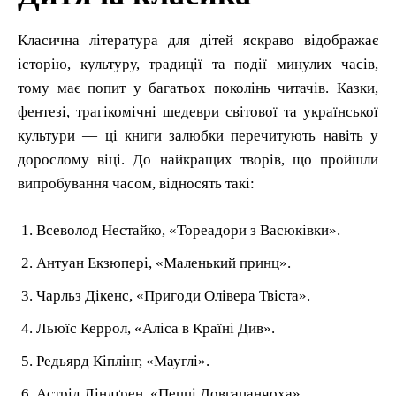
Класична література для дітей яскраво відображає
історію, культуру, традиції та події минулих часів,
тому має попит у багатьох поколінь читачів. Казки,
фентезі, трагікомічні шедеври світової та української
культури — ці книги залюбки перечитують навіть у
дорослому віці. До найкращих творів, що пройшли
випробування часом, відносять такі:
Всеволод Нестайко, «Тореадори з Васюківки».
Антуан Екзюпері, «Маленький принц».
Чарльз Дікенс, «Пригоди Олівера Твіста».
Льюїс Керрол, «Аліса в Країні Див».
Редьярд Кіплінг, «Мауглі».
Астрід Ліндґрен, «Пеппі Довгапанчоха».