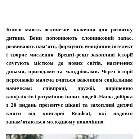
Книги мають величезне значення для розвитку
дитини. Вони поповнюють словниковий запас,
розвивають пам’ять, формують емоційний інтелект
і творче мислення. Врешті-решт захопливі історії
слугують містком до нових світів, насичених
дивами, пригодами та мандрівками. Через історії
персонажів малеча вчиться важливим соціальним
навичкам: співпраці, дружбі, вирішенню
конфліктів і розумінню інших людей. Наша добірка
з 20 видань презентує цікаві та захопливі дитячі
книги від книгарні Readeat, які надовго
запам’ятаються молодшому поколінню.