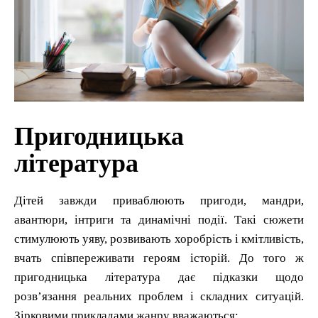
Пригодницька
література
Дітей завжди приваблюють пригоди, мандри,
авантюри, інтриги та динамічні події. Такі сюжети
стимулюють уяву, розвивають хоробрість і кмітливість,
вчать співпереживати героям історій. До того ж
пригодницька література дає підказки щодо
розв’язання реальних проблем і складних ситуацій.
Зірковими прикладами жанру вважаються: