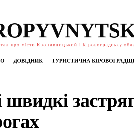
ROPYVNYTSK
тал про місто Кропивницький і Кіровоградську обл
ТО
ДОВІДНИК
ТУРИСТИЧНА КІРОВОГРАДЩ
і швидкі застря
рогах