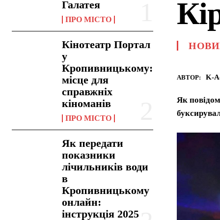
Кі
Галатея
ПРО МІСТО
Кінотеатр Портал
НОВИ
у
Кропивницькому:
K-A
АВТОР:
місце для
справжніх
Як повідом
кіноманів
буксирувал
ПРО МІСТО
Як передати
показники
лічильників води
в
Кропивницькому
онлайн:
інструкція 2025