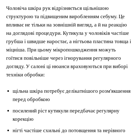
Чоловіча шкіра рук відрізняється щільнішою
структурою та підвищеним виробленням себуму. Це
впливає не тільки на зовнішній вигляд, а й на реакцію
на доглядові процедури. Кутикула у чоловіків частіше
грубша і швидше наростає, а нігтьова пластина товща і
міцніша. При цьому мікропошкодження можуть
гоїтися повільніше через ігнорування регулярного
догляду. У салоні ці нюанси враховуються при виборі
техніки обробки:
щільна шкіра потребує делікатнішого розм'якшення
перед обробкою
посилений ріст кутикули передбачає регулярну
корекцію
нігті частіше схильні до потовщення та нерівного