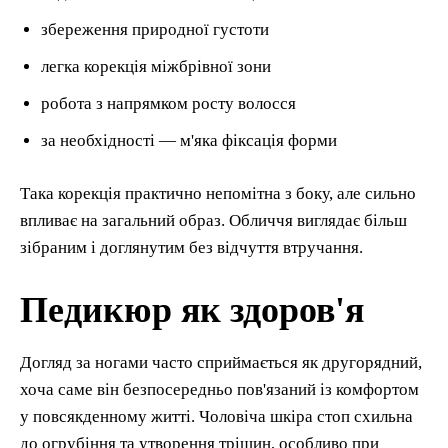
збереження природної густоти
легка корекція міжбрівної зони
робота з напрямком росту волосся
за необхідності — м'яка фіксація форми
Така корекція практично непомітна з боку, але сильно
впливає на загальний образ. Обличчя виглядає більш
зібраним і доглянутим без відчуття втручання.
Педикюр як здоров'я
Догляд за ногами часто сприймається як другорядний,
хоча саме він безпосередньо пов'язаний із комфортом
у повсякденному житті. Чоловіча шкіра стоп схильна
до огрубіння та утворення тріщин, особливо при