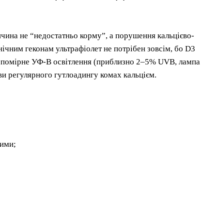
чина не “недостатньо корму”, а порушення кальцієво-
ічним геконам ультрафіолет не потрібен зовсім, бо D3
: помірне УФ-В освітлення (приблизно 2–5% UVB, лампа
и регулярного гутлоадингу комах кальцієм.
ними;