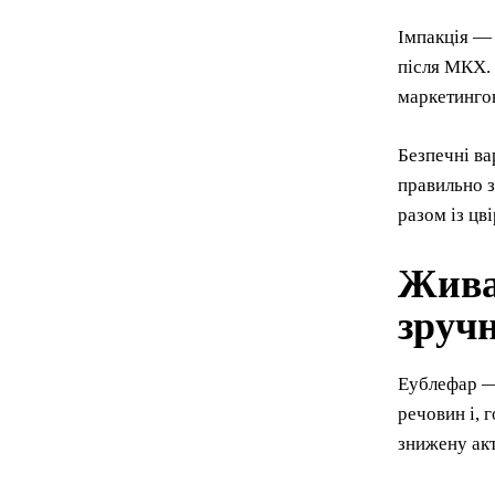
Імпакція —
після МКХ. 
маркетингов
Безпечні ва
правильно з
разом із цв
Жива
зручн
Еублефар — 
речовин і, 
знижену акт