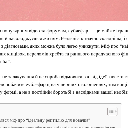
 популярним відео та форумам, еублефар — це майже іграшк
дні й насолоджуєшся життям. Реальність значно складніша, 
 з діагнозами, яких можна було легко уникнути. Міф про “н
х кінцівок, переломів хребта та раннього передчасного фі
реба”.
 не залякування й не спроба відмовити вас від ідеї завести 
ли побачите еублефар ціна у перших оголошеннях, тим вищі
 у формі, а не в постійній боротьбі з наслідками вашої необіз
зявся міф про “ідеальну рептилію для новачка”
чна кісткова хвороба: тиха епідемія в домашніх тераріумах