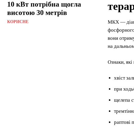
тера
10 кВт потрібна щогла
висотою 30 метрів
МКХ — діагн
КОРИСНЕ
фосфорного 
вони отрим
на дальньом
Ознаки, які
хвіст за
при ходь
щелепа с
тремтінн
раптові 