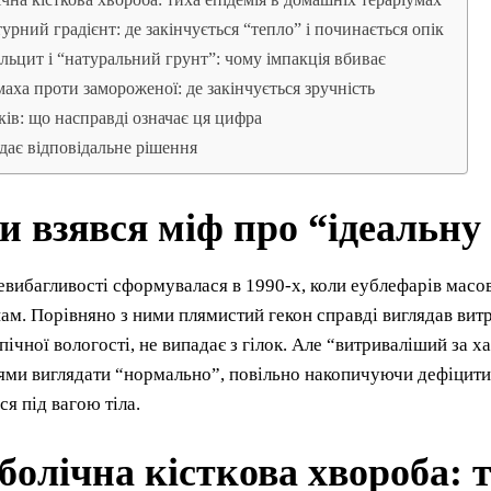
урний градієнт: де закінчується “тепло” і починається опік
альцит і “натуральний грунт”: чому імпакція вбиває
аха проти замороженої: де закінчується зручність
ків: що насправді означає ця цифра
дає відповідальне рішення
и взявся міф про “ідеальну
евибагливості сформувалася в 1990-х, коли еублефарів мас
ам. Порівняно з ними плямистий гекон справді виглядав ви
пічної вологості, не випадає з гілок. Але “витриваліший за х
ми виглядати “нормально”, повільно накопичуючи дефіцити, 
я під вагою тіла.
олічна кісткова хвороба: т