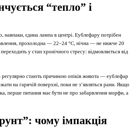
нчується “тепло” і
 навпаки, єдина лампа в центрі. Еублефару потрібен
равлення, прохолодна — 22–24 °C, нічна — не нижче 20
 переходить у стан хронічного стресу: відмовляється від
а регулярно стають причиною опіків живота — еублефар
лежати на гарячій поверхні, поки не з’являться рани. Якщо
ка, перше питання має бути не про забарвлення морфи, а
грунт”: чому імпакція