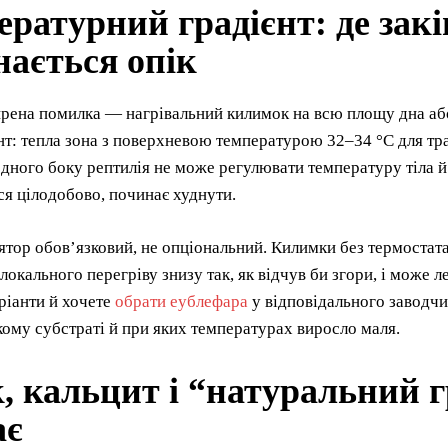
ратурний градієнт: де закі
нається опік
ена помилка — нагрівальний килимок на всю площу дна або,
нт: тепла зона з поверхневою температурою 32–34 °C для т
одного боку рептилія не може регулювати температуру тіла й
ься цілодобово, починає худнути.
тор обов’язковий, не опціональний. Килимки без термостат
 локального перегріву знизу так, як відчув би згори, і може 
ріанти й хочете
обрати еублефара
у відповідального заводчи
якому субстраті й при яких температурах виросло маля.
, кальцит і “натуральний 
ає