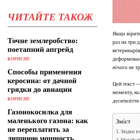
ЧИТАЙТЕ ТАКОЖ
Якщо вірити
Точне землеробство:
раз на три 
поетапний апгрейд
ветеринарів
деформовани
КОРИСНЕ
нічого не т
Способы применения
керосина: от дачной
Цей текст —
грядки до авиации
моменту, ко
КОРИСНЕ
десятиліття
Газонокосилка для
маленького газона: как
Зміст
не переплатить за
Звідки в
лишнюю мощность
Метаболі