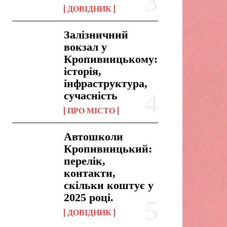
ДОВІДНИК
Залізничний
вокзал у
Кропивницькому:
історія,
інфраструктура,
сучасність
ПРО МІСТО
Автошколи
Кропивницький:
перелік,
контакти,
скільки коштує у
2025 році.
ДОВІДНИК