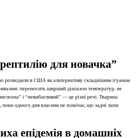
 рептилію для новачка”
ово розводили в США як альтернативу складнішим ігуанам
тривалим: переносить ширший діапазон температур, не
амелеона” і “невибагливий” — це різні речі. Тварина
поки одного дня власник не помічає, що задні лапи
иха епідемія в домашніх