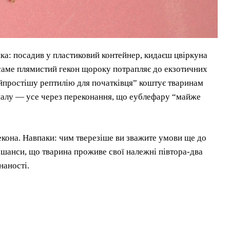
а: посадив у пластиковий контейнер, кидаєш цвіркуна
і саме плямистий гекон щороку потрапляє до екзотичних
айпростішу рептилію для початківця” коштує тваринам
налу — усе через переконання, що еублефару “майже
гекона. Навпаки: чим тверезіше ви зважите умови ще до
 шанси, що тварина проживе свої належні півтора-два
наності.