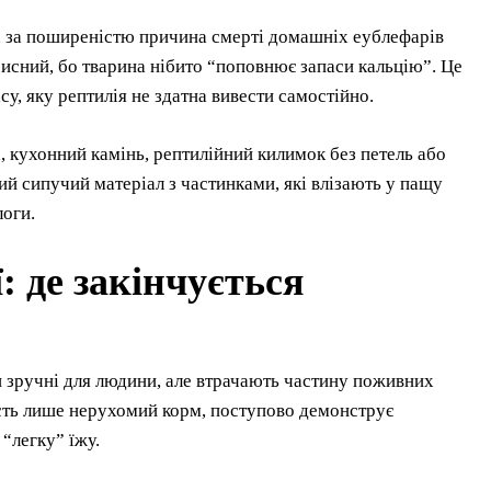
 за поширеністю причина смерті домашніх еублефарів
рисний, бо тварина нібито “поповнює запаси кальцію”. Це
у, яку рептилія не здатна вивести самостійно.
, кухонний камінь, рептилійний килимок без петель або
ий сипучий матеріал з частинками, які влізають у пащу
логи.
 де закінчується
 зручні для людини, але втрачають частину поживних
 їсть лише нерухомий корм, поступово демонструє
 “легку” їжу.