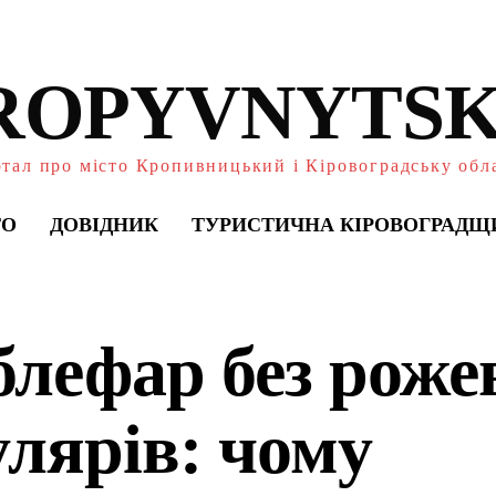
ROPYVNYTSK
тал про місто Кропивницький і Кіровоградську обл
ТО
ДОВІДНИК
ТУРИСТИЧНА КІРОВОГРАДЩ
блефар без роже
улярів: чому