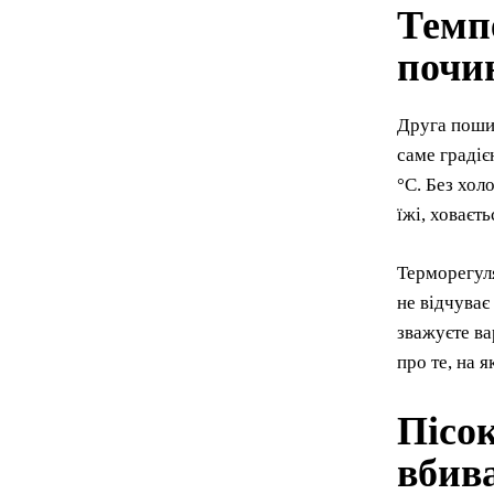
Темпе
почи
Друга пошир
саме градіє
°C. Без хол
їжі, ховаєт
Терморегуля
не відчуває
зважуєте ва
про те, на 
Пісок
вбив