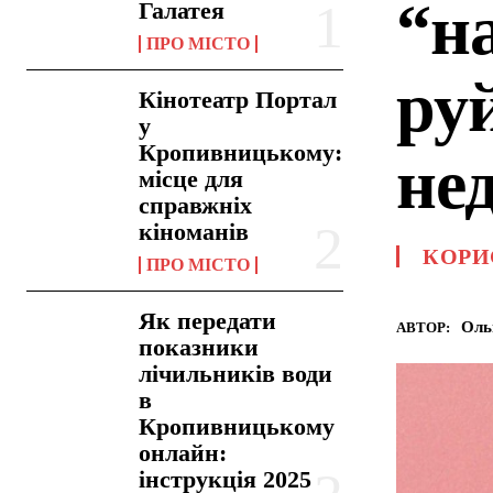
“н
Галатея
ПРО МІСТО
руй
Кінотеатр Портал
у
Кропивницькому:
не
місце для
справжніх
кіноманів
КОРИ
ПРО МІСТО
Як передати
Оль
АВТОР:
показники
лічильників води
в
Кропивницькому
онлайн:
інструкція 2025