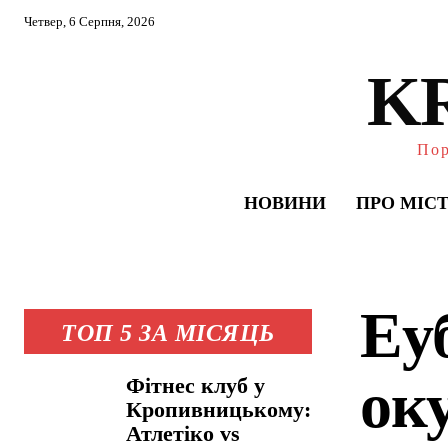
Четвер, 6 Серпня, 2026
K
Пор
НОВИНИ
ПРО МІС
Еу
ТОП 5 ЗА МІСЯЦЬ
ок
Фітнес клуб у
Кропивницькому:
Атлетіко vs