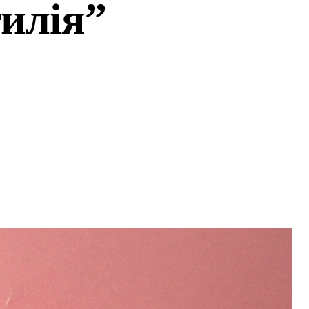
илія”