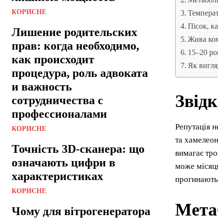
КОРИСНЕ
Температ
Пісок, к
Лишение родительских
Жива ком
прав: когда необходимо,
15–20 ро
как происходит
Як вигля
процедура, роль адвоката
и важность
Звідк
сотрудничества с
профессионалами
Репутація н
КОРИСНЕ
та хамелеон
Точність 3D-сканера: що
вимагає тро
означають цифри в
може місяця
характеристиках
прогинаютьс
КОРИСНЕ
Метаб
Чому для вітрогенератора