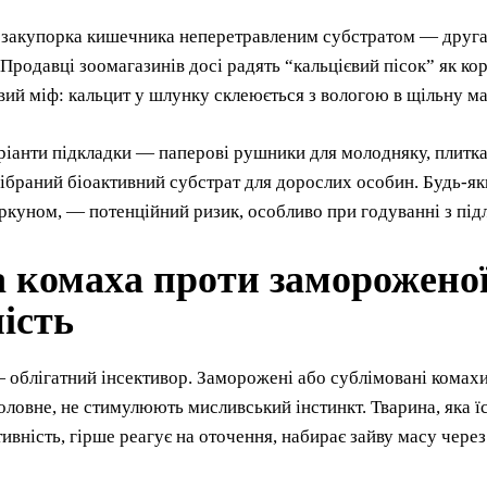
 закупорка кишечника неперетравленим субстратом — друга
Продавці зоомагазинів досі радять “кальцієвий пісок” як ко
ий міф: кальцит у шлунку склеюється з вологою в щільну мас
ріанти підкладки — паперові рушники для молодняку, плитка
ібраний біоактивний субстрат для дорослих особин. Будь-як
іркуном, — потенційний ризик, особливо при годуванні з під
 комаха проти замороженої:
ість
облігатний інсективор. Заморожені або сублімовані комахи
головне, не стимулюють мисливський інстинкт. Тварина, яка
ивність, гірше реагує на оточення, набирає зайву масу через