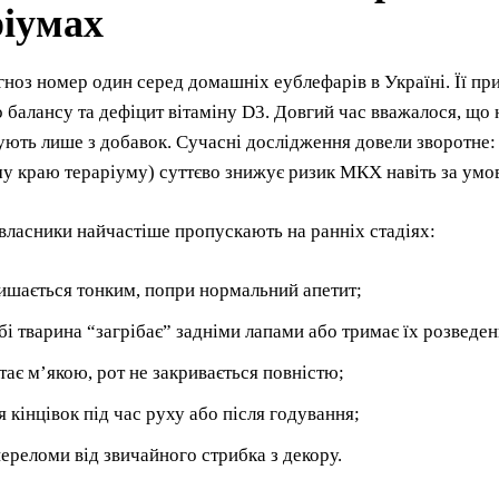
ріумах
оз номер один серед домашніх еублефарів в Україні. Її при
балансу та дефіцит вітаміну D3. Довгий час вважалося, що н
ують лише з добавок. Сучасні дослідження довели зворотне
у краю тераріуму) суттєво знижує ризик МКХ навіть за умов
 власники найчастіше пропускають на ранніх стадіях:
лишається тонким, попри нормальний апетит;
бі тварина “загрібає” задніми лапами або тримає їх розведе
тає м’якою, рот не закривається повністю;
я кінцівок під час руху або після годування;
переломи від звичайного стрибка з декору.