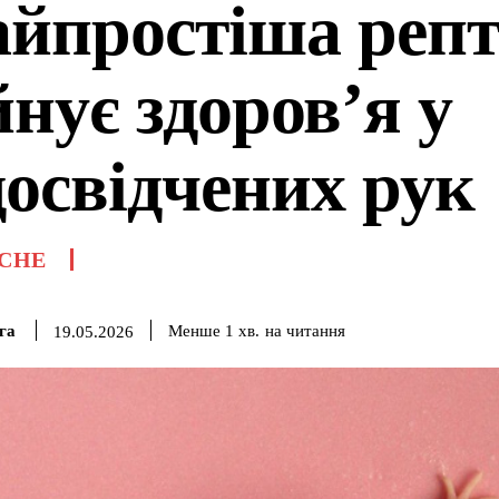
айпростіша репт
нує здоров’я у
досвідчених рук
СНЕ
га
на читання
Менше 1
хв.
19.05.2026