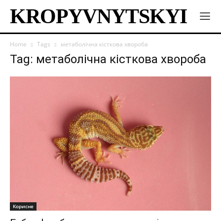
KROPYVNYTSKYI
Home
Tags
метаболічна кісткова хвороба
Tag: метаболічна кісткова хвороба
Корисне