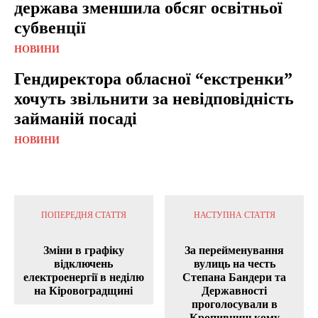
держава зменшила обсяг освітньої
субвенції
НОВИНИ
Гендиректора обласної “екстренки”
хочуть звільнити за невідповідність
займаній посаді
НОВИНИ
ПОПЕРЕДНЯ СТАТТЯ
НАСТУПНА СТАТТЯ
Зміни в графіку
За перейменування
відключень
вулиць на честь
електроенергії в неділю
Степана Бандери та
на Кіровоградщині
Державності
проголосували в
Кропивницькому