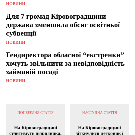
НОВИНИ
Для 7 громад Кіровоградщини
держава зменшила обсяг освітньої
субвенції
НОВИНИ
Гендиректора обласної “екстренки”
хочуть звільнити за невідповідність
займаній посаді
НОВИНИ
ПОПЕРЕДНЯ СТАТТЯ
НАСТУПНА СТАТТЯ
На Кіровоградщині
На Кіровоградщині
судитимуть підрядника,
зіткнулися легковик і