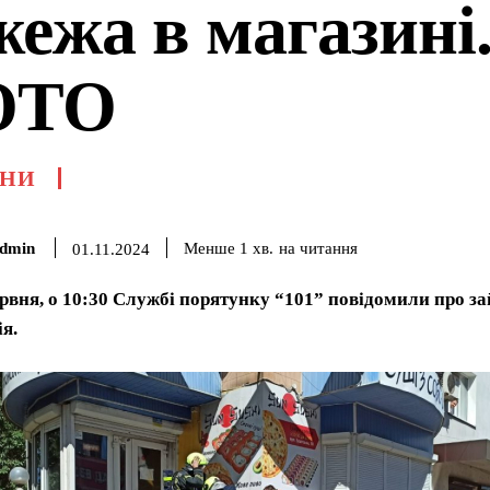
жежа в магазині
ОТО
НИ
dmin
на читання
Менше 1
хв.
01.11.2024
ервня, о 10:30 Службі порятунку “101” повідомили про за
я.