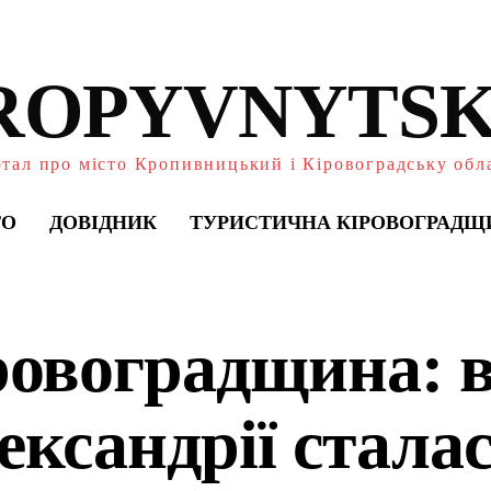
ROPYVNYTSK
тал про місто Кропивницький і Кіровоградську обл
ТО
ДОВІДНИК
ТУРИСТИЧНА КІРОВОГРАДЩ
ровоградщина: 
ександрії стала