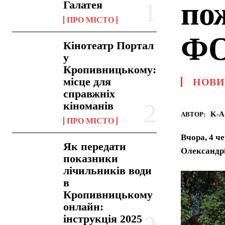
по
Галатея
ПРО МІСТО
Ф
Кінотеатр Портал
у
Кропивницькому:
місце для
НОВИ
справжніх
кіноманів
K-A
АВТОР:
ПРО МІСТО
Вчора, 4 ч
Як передати
Олександрі
показники
лічильників води
в
Кропивницькому
онлайн:
інструкція 2025