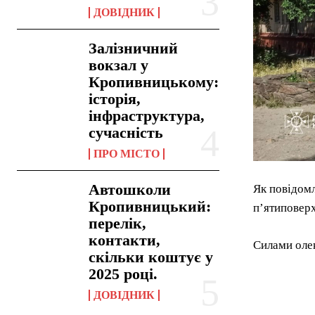
ДОВІДНИК
Залізничний
вокзал у
Кропивницькому:
історія,
інфраструктура,
сучасність
ПРО МІСТО
Автошколи
Як повідомл
Кропивницький:
п’ятиповерх
перелік,
контакти,
Силами олек
скільки коштує у
2025 році.
ДОВІДНИК