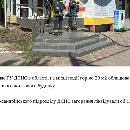
яє ГУ ДСНС в області, на місці події горіло 20 м2 облицюв
ового житлового будинку.
сандрійського підрозділу ДСНС загорання ліквідували об 1