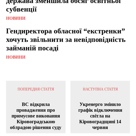
держава зменшила обсяг освітньої
субвенції
НОВИНИ
Гендиректора обласної “екстренки”
хочуть звільнити за невідповідність
займаній посаді
НОВИНИ
ПОПЕРЕДНЯ СТАТТЯ
НАСТУПНА СТАТТЯ
ВС відкрила
Укренерго змінило
провадження про
графік відключення
примусове виконання
світла на
Кіровоградською
Кіровоградщині 14
облрадою рішення суду
червня