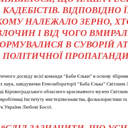
КАДЕБІСТІВ. ВІДПОВІДНО Ї
КОМУ НАЛЕЖАЛО ЗЕРНО, ХТ
ЗЛОЧИН І ВІД ЧОГО ВМИРАЛ
ОРМУВАЛИСЯ В СУВОРІЙ А
ПОЛІТИЧНОЇ ПРОПАГАНДИ”
ичного досвіду всієї команди “Баби Єльки” в основу збірник
х наук, завідувачки Етнолабораторії “Баба Єлька” Світлани 
ці Кіровоградського обласного краєзнавчого музею Світлани
івробітниці Інституту мистецтвознавства, фольклористики та
ук України Любові Босої.