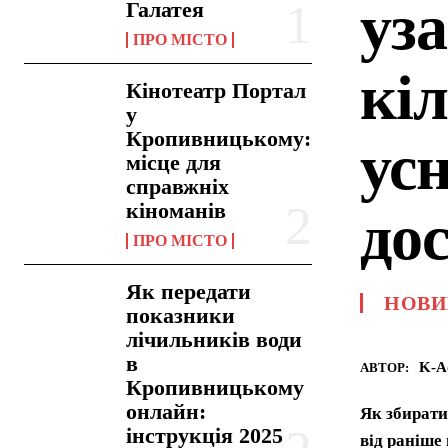
уз
Галатея
ПРО МІСТО
кі
Кінотеатр Портал
у
Кропивницькому:
ус
місце для
справжніх
кіноманів
до
ПРО МІСТО
Як передати
НОВИ
показники
лічильників води
в
K-A
АВТОР:
Кропивницькому
онлайн:
Як збирати
інструкція 2025
від раніше