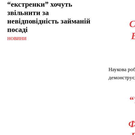
“екстренки” хочуть
звільнити за
невідповідність займаній
посаді
НОВИНИ
Наукова роб
демонструє,
“
Ф