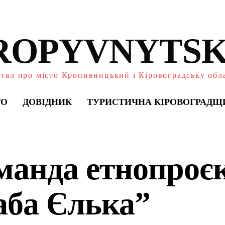
ROPYVNYTSK
тал про місто Кропивницький і Кіровоградську обл
ТО
ДОВІДНИК
ТУРИСТИЧНА КІРОВОГРАДЩ
манда етнопроє
аба Єлька”