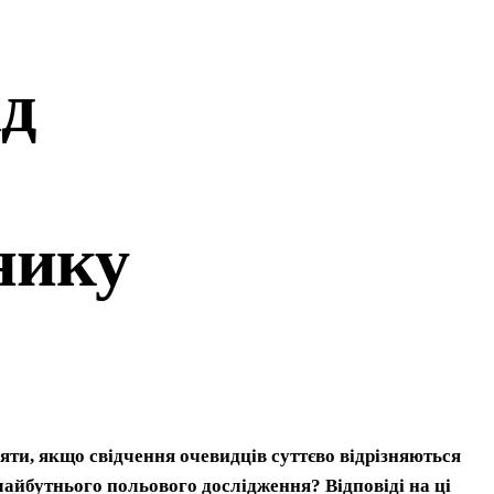
ід
нику
іяти, якщо свідчення очевидців суттєво відрізняються
айбутнього польового дослідження? Відповіді на ці