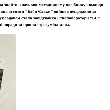
жна знайти в науково-методичному посібнику команди
тань агентом “Баби Єльки” вийшов нещодавно за
укладачем стала завідувачка Етнолабораторії “БЄ”
 поради та проста і зрозуміла мова.