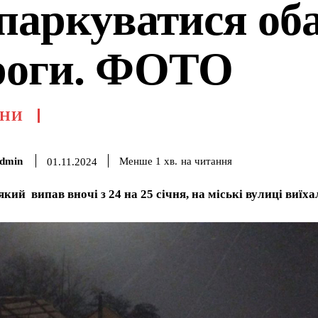
 паркуватися об
роги. ФОТО
НИ
dmin
на читання
Менше 1
хв.
01.11.2024
, який випав вночі з 24 на 25 січня, на міські вулиці ви