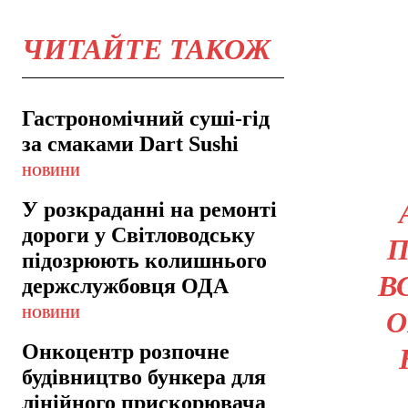
ЧИТАЙТЕ ТАКОЖ
Гастрономічний суші-гід
за смаками Dart Sushi
НОВИНИ
У розкраданні на ремонті
дороги у Світловодську
П
підозрюють колишнього
В
держслужбовця ОДА
О
НОВИНИ
Онкоцентр розпочне
будівництво бункера для
лінійного прискорювача