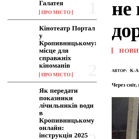
не
Галатея
ПРО МІСТО
до
Кінотеатр Портал
у
Кропивницькому:
місце для
НОВИ
справжніх
кіноманів
K-A
АВТОР:
ПРО МІСТО
Через сніг
Як передати
показники
лічильників води
в
Кропивницькому
онлайн:
інструкція 2025