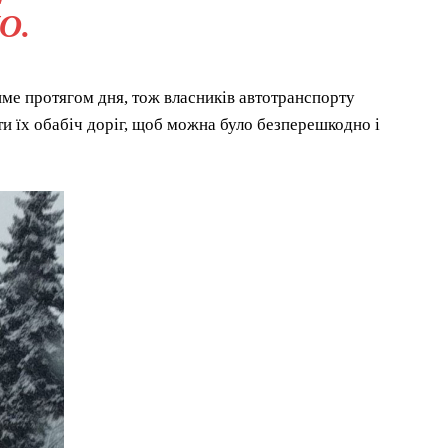
О.
ме протягом дня, тож власників автотранспорту
ти їх обабіч доріг, щоб можна було безперешкодно і