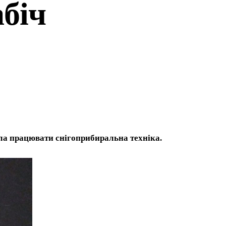
абіч
їхала працювати снігоприбиральна техніка.