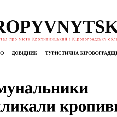
ROPYVNYTSK
тал про місто Кропивницький і Кіровоградську обл
ТО
ДОВІДНИК
ТУРИСТИЧНА КІРОВОГРАДЩ
мунальники
кликали кропив