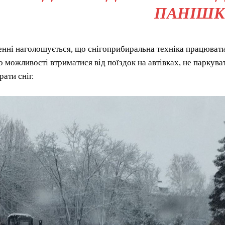
ПАНІШК
нні наголошується, що снігоприбиральна техніка працювати
 можливості втриматися від поїздок на автівках, не паркува
рати сніг.