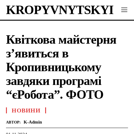
KROPYVNYTSKYI
Квіткова майстерня
з’явиться в
Кропивницькому
завдяки програмі
“єРобота”. ФОТО
НОВИНИ
K-Admin
АВТОР: