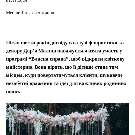
01.11.2024
на читання
Менше 1
хв.
Після шести років досвіду в галузі флористики та
декору Дар’я Малиш наважується взяти участь у
програмі “Власна справа”, щоб відкрити квіткову
майстерню. Вона вірить, що її дітище стане тим
місцем, куди повертатимуться клієнти, шукаючи
незабутні враження та ідеї для важливих родинних
подій.